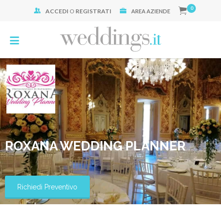
0
ACCEDI
O
REGISTRATI
Cerca:
AREA AZIENDE
ROXANA WEDDING PLANNER
Richiedi Preventivo