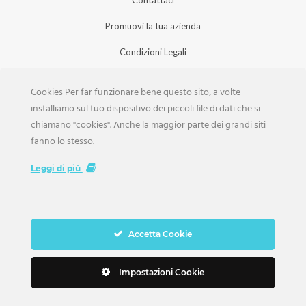
Contattaci
Promuovi la tua azienda
Condizioni Legali
Privacy Policy
Cookies Per far funzionare bene questo sito, a volte
Iscrizione Aziende
installiamo sul tuo dispositivo dei piccoli file di dati che si
chiamano "cookies". Anche la maggior parte dei grandi siti
Scarica la Rivista
fanno lo stesso.
Lavora con noi
Leggi di più
Accetta Cookie
Copyright Weddings © 2026. Tutti i Diritti Riservati
Impostazioni Cookie