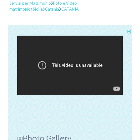
Servizi per Matrimonio
Foto e Video
matrimonio
Sicilia
Catania
CATANIA
Photo Gallery