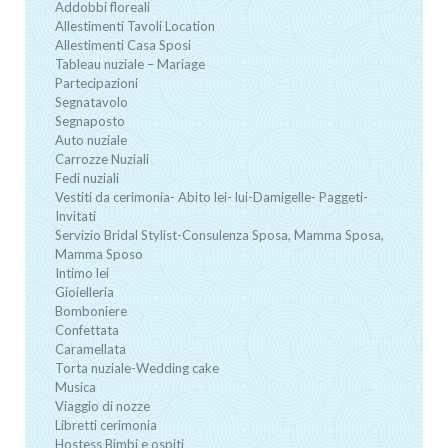
Addobbi floreali
Allestimenti Tavoli Location
Allestimenti Casa Sposi
Tableau nuziale – Mariage
Partecipazioni
Segnatavolo
Segnaposto
Auto nuziale
Carrozze Nuziali
Fedi nuziali
Vestiti da cerimonia- Abito lei- lui-Damigelle- Paggeti-
Invitati
Servizio Bridal Stylist-Consulenza Sposa, Mamma Sposa,
Mamma Sposo
Intimo lei
Gioielleria
Bomboniere
Confettata
Caramellata
Torta nuziale-Wedding cake
Musica
Viaggio di nozze
Libretti cerimonia
Hostess Bimbi e ospiti