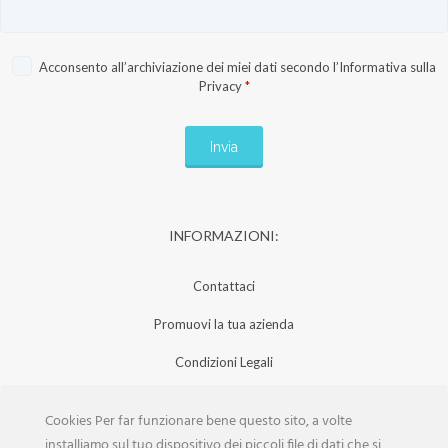
Acconsento all’archiviazione dei miei dati secondo l’
Informativa sulla
Privacy
*
INFORMAZIONI:
Contattaci
Promuovi la tua azienda
Condizioni Legali
Privacy Policy
Cookies Per far funzionare bene questo sito, a volte
Iscrizione Aziende
installiamo sul tuo dispositivo dei piccoli file di dati che si