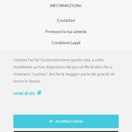
INFORMAZIONI:
Contattaci
Promuovi la tua azienda
Condizioni Legali
Privacy Policy
Cookies Per far funzionare bene questo sito, a volte
Iscrizione Aziende
installiamo sul tuo dispositivo dei piccoli file di dati che si
chiamano "cookies". Anche la maggior parte dei grandi siti
Scarica la Rivista
fanno lo stesso.
Lavora con noi
Leggi di più
Accetta Cookie