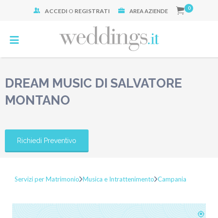
0
ACCEDI
O
REGISTRATI
Cerca:
AREA AZIENDE
DREAM MUSIC DI SALVATORE
MONTANO
Richiedi Preventivo
Servizi per Matrimonio
Musica e Intrattenimento
Campania