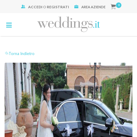
0
ACCEDI
O
REGISTRATI
Cerca:
AREA AZIENDE
Torna Indietro