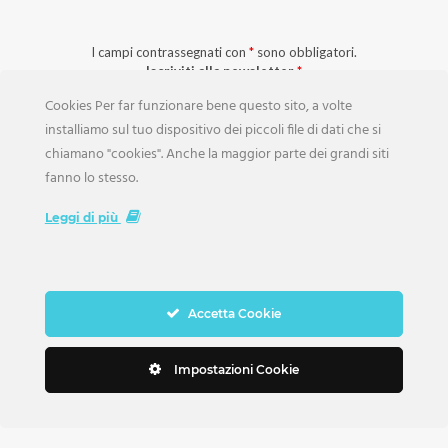
I campi contrassegnati con
*
sono obbligatori.
Iscriviti alla newsletter
*
Cookies Per far funzionare bene questo sito, a volte
installiamo sul tuo dispositivo dei piccoli file di dati che si
chiamano "cookies". Anche la maggior parte dei grandi siti
Acconsento all’archiviazione dei miei dati secondo l’
Informativa sulla
fanno lo stesso.
Privacy
*
Leggi di più
Accetta Cookie
INFORMAZIONI:
Impostazioni Cookie
Contattaci
Promuovi la tua azienda