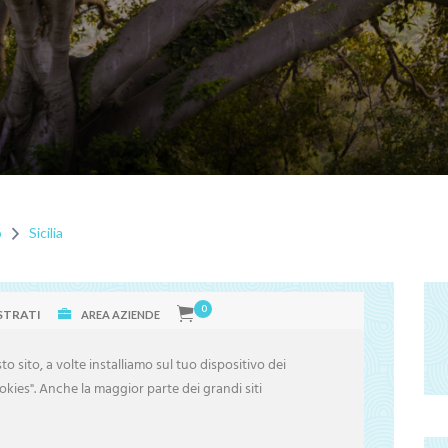
o
Sicilia