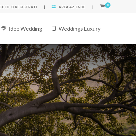
0
CCEDI
O
REGISTRATI
|
AREA AZIENDE
|
Idee Wedding
Weddings Luxury