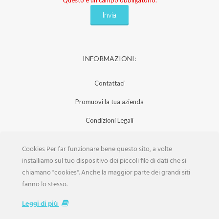
INFORMAZIONI:
Contattaci
Promuovi la tua azienda
Condizioni Legali
Privacy Policy
Cookies Per far funzionare bene questo sito, a volte
Iscrizione Aziende
installiamo sul tuo dispositivo dei piccoli file di dati che si
chiamano "cookies". Anche la maggior parte dei grandi siti
Scarica la Rivista
fanno lo stesso.
Lavora con noi
Leggi di più