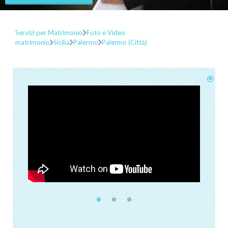
Servizi per Matrimonio
Foto e Video
matrimonio
Sicilia
Palermo
Palermo (Città)