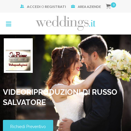
0
ACCEDI
O
REGISTRATI
Cerca:
AREA AZIENDE
VIDEORIPRODUZIONI DI RUSSO
SALVATORE
Richiedi Preventivo