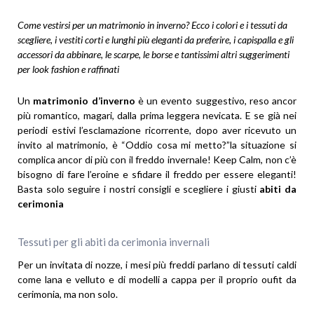
Come vestir
si
per un matrimonio in inverno?
Ecco i colori e i tessuti da
scegliere, i vestiti corti e lunghi più eleganti da preferire, i capispalla e gli
accessori da abbinare, le scarpe, le borse e tantissimi altri suggerimenti
per look fashion e raffinati
Un
matrimonio d’inverno
è un evento suggestivo, reso ancor
più romantico, magari, dalla prima leggera nevicata. E se già nei
periodi estivi l’esclamazione ricorrente, dopo aver ricevuto un
invito al matrimonio, è “Oddio cosa mi metto?”la situazione si
complica ancor di più con il freddo invernale! Keep Calm, non c’è
bisogno di fare l’eroine e sfidare il freddo per essere eleganti!
Basta solo seguire i nostri consigli e scegliere i giusti
abiti da
cerimonia
Tessuti per gli abiti da cerimonia invernali
Per un invitata di nozze, i mesi più freddi parlano di tessuti caldi
come lana e velluto e di modelli a cappa per il proprio oufit da
cerimonia, ma non solo.