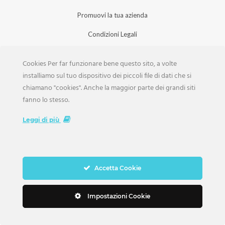
Promuovi la tua azienda
Condizioni Legali
Privacy Policy
Cookies Per far funzionare bene questo sito, a volte
Iscrizione Aziende
installiamo sul tuo dispositivo dei piccoli file di dati che si
chiamano "cookies". Anche la maggior parte dei grandi siti
Scarica la Rivista
fanno lo stesso.
Lavora con noi
Leggi di più
Accetta Cookie
Copyright Weddings © 2026. Tutti i Diritti Riservati
Impostazioni Cookie