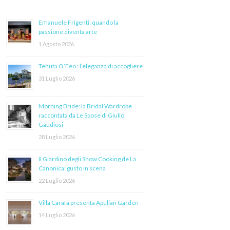
Emanuele Frigenti: quando la
passione diventa arte
1 Agosto 2026
Tenuta O’Feo : l’eleganza di accogliere
31 Luglio 2026
Morning Bride: la Bridal Wardrobe
raccontata da Le Spose di Giulio
Gaudiosi
28 Luglio 2026
Il Giardino degli Show Cooking de La
Canonica: gusto in scena
22 Luglio 2026
Villa Carafa presenta Apulian Garden
14 Luglio 2026