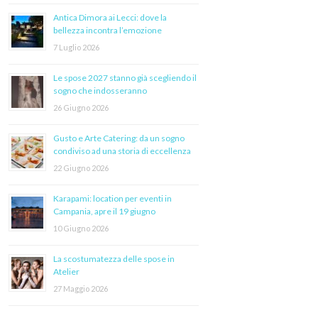
Antica Dimora ai Lecci: dove la
bellezza incontra l’emozione
7 Luglio 2026
Le spose 2027 stanno già scegliendo il
sogno che indosseranno
26 Giugno 2026
Gusto e Arte Catering: da un sogno
condiviso ad una storia di eccellenza
22 Giugno 2026
Karapami: location per eventi in
Campania, apre il 19 giugno
10 Giugno 2026
La scostumatezza delle spose in
Atelier
27 Maggio 2026