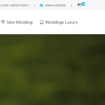
0
CCEDI
O
REGISTRATI
|
AREA AZIENDE
|
Idee Wedding
Weddings Luxury