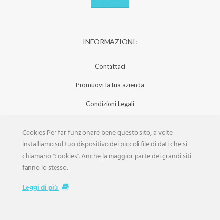
INFORMAZIONI:
Contattaci
Promuovi la tua azienda
Condizioni Legali
Privacy Policy
Cookies Per far funzionare bene questo sito, a volte
Iscrizione Aziende
installiamo sul tuo dispositivo dei piccoli file di dati che si
chiamano "cookies". Anche la maggior parte dei grandi siti
Scarica la Rivista
fanno lo stesso.
Lavora con noi
Leggi di più