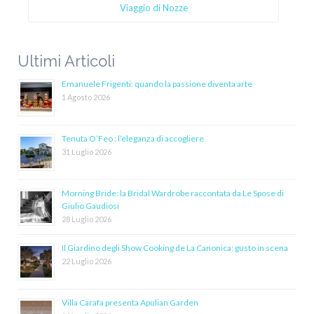
Viaggio di Nozze
Ultimi Articoli
Emanuele Frigenti: quando la passione diventa arte
1 Agosto 2026
Tenuta O’Feo : l’eleganza di accogliere
31 Luglio 2026
Morning Bride: la Bridal Wardrobe raccontata da Le Spose di
Giulio Gaudiosi
28 Luglio 2026
Il Giardino degli Show Cooking de La Canonica: gusto in scena
22 Luglio 2026
Villa Carafa presenta Apulian Garden