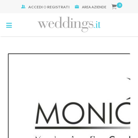
0
ACCEDI
O
REGISTRATI
Cerca:
AREA AZIENDE
MONICA VITTANI VIAGGI & EVENTI