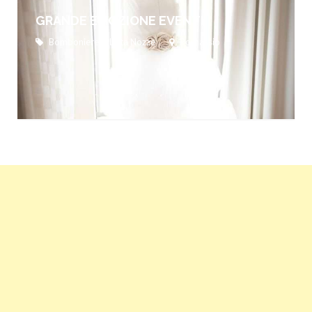
GRANDE EMOZIONE EVENTI
Bomboniere & Lista Nozze
Pornassio