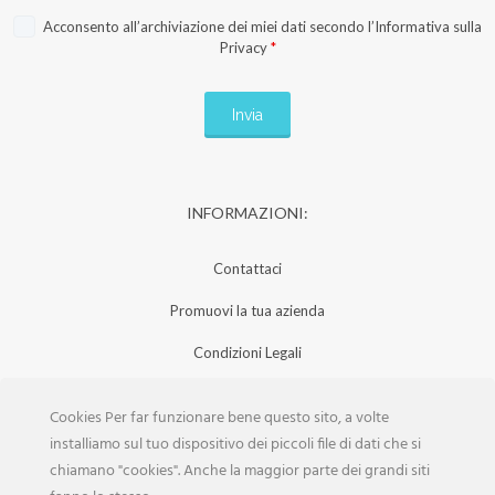
Acconsento all’archiviazione dei miei dati secondo l’
Informativa sulla
Privacy
*
INFORMAZIONI:
Contattaci
Promuovi la tua azienda
Condizioni Legali
Privacy Policy
Cookies Per far funzionare bene questo sito, a volte
Iscrizione Aziende
installiamo sul tuo dispositivo dei piccoli file di dati che si
chiamano "cookies". Anche la maggior parte dei grandi siti
Scarica la Rivista