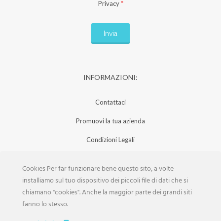
Privacy
*
INFORMAZIONI:
Contattaci
Promuovi la tua azienda
Condizioni Legali
Privacy Policy
Cookies Per far funzionare bene questo sito, a volte
Iscrizione Aziende
installiamo sul tuo dispositivo dei piccoli file di dati che si
chiamano "cookies". Anche la maggior parte dei grandi siti
Scarica la Rivista
fanno lo stesso.
Lavora con noi