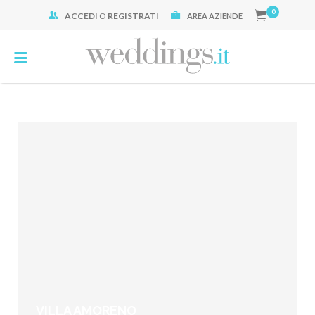
0
ACCEDI
O
REGISTRATI
Cerca:
AREA AZIENDE
VILLA AMORENO