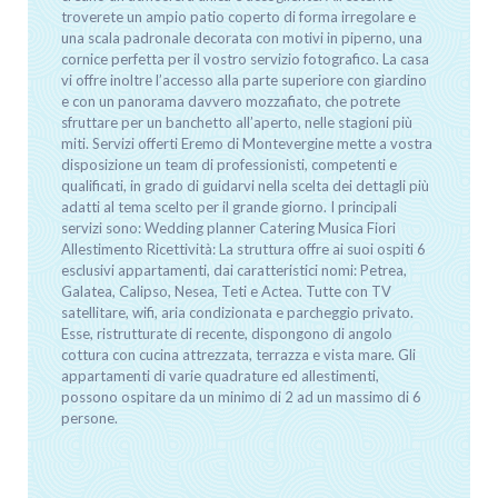
troverete un ampio patio coperto di forma irregolare e
una scala padronale decorata con motivi in piperno, una
cornice perfetta per il vostro servizio fotografico. La casa
vi offre inoltre l’accesso alla parte superiore con giardino
e con un panorama davvero mozzafiato, che potrete
sfruttare per un banchetto all’aperto, nelle stagioni più
miti. Servizi offerti Eremo di Montevergine mette a vostra
disposizione un team di professionisti, competenti e
qualificati, in grado di guidarvi nella scelta dei dettagli più
adatti al tema scelto per il grande giorno. I principali
servizi sono: Wedding planner Catering Musica Fiori
Allestimento Ricettività: La struttura offre ai suoi ospiti 6
esclusivi appartamenti, dai caratteristici nomi: Petrea,
Galatea, Calipso, Nesea, Teti e Actea. Tutte con TV
satellitare, wifi, aria condizionata e parcheggio privato.
Esse, ristrutturate di recente, dispongono di angolo
cottura con cucina attrezzata, terrazza e vista mare. Gli
appartamenti di varie quadrature ed allestimenti,
possono ospitare da un minimo di 2 ad un massimo di 6
persone.