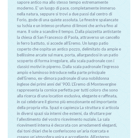
sapore antico ma allo stesso tempo estremamente
moderno. E’ un luogo di pace, completamente immerso
nella natura, seppure si trovi a due passi dal centro di
Forio, gode di una quiete assoluta. Le finestre spalancate
su Ischia e un intenso profumo di limoni che arriva fino al
mare. Il sole a scandire il tempo. Dalla piazzetta antistante
la chiesa di San Francesco di Paola, attraverso un cancello
in ferro battuto, si accede all’Eremo. Un lungo patio
coperto che ospita un antico pozzo, delimitato da ampie e
bellissime arcate sul mare, porta, allargandosi in un patio
scoperto di forma irregolare, alla scala padronale con i
classici motivi in piperno. Dalla scala padronale l’ingresso
ampio e luminoso introduce nella parte principale
dell’Eremo, ex-dimora padronale di una nobildonna
inglese dei primi anni del ‘900. L’Eremo di Montevergine
rappresenta la cornice perfetta per tutti coloro che sono
alla ricerca di una location esclusiva, elegante e raffinata,
in cui celebrare il giorno più emozionante ed importante
della propria vita. Spazi e capienza La struttura si articola
in diversi spazi sia interni che esterni, da sfruttare per
l’allestimento del vostro ricevimento nuziale. La sala
ricevimenti interna è decorata con arredamenti eleganti,
dai toni chiari che le conferiscono un’aria ricercata e
creano un’atmosfera unica e accogliente. All’esterno