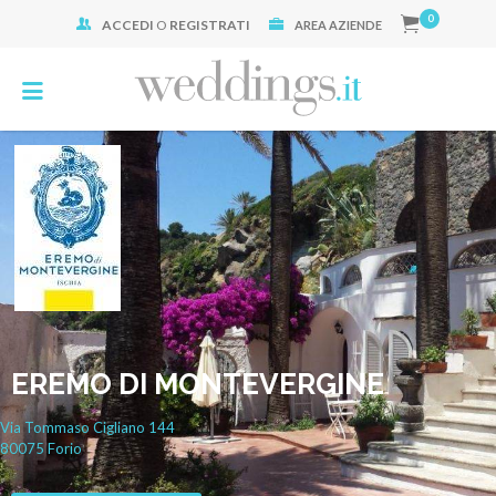
0
ACCEDI
O
REGISTRATI
Cerca:
AREA AZIENDE
EREMO DI MONTEVERGINE
Via Tommaso Cigliano
144
80075
Forio