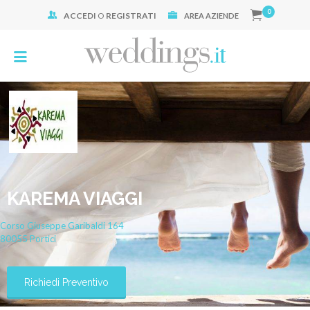
0
ACCEDI
O
REGISTRATI
Cerca:
AREA AZIENDE
KAREMA VIAGGI
Corso Giuseppe Garibaldi
164
80055
Portici
Richiedi Preventivo