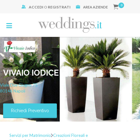
0
ACCEDI
O
REGISTRATI
Cerca:
AREA AZIENDE
VIVAIO IODICE
Viale Due Giugno
75
80146
Napoli
Richiedi Preventivo
Servizi per Matrimonio
Creazioni Floreali e