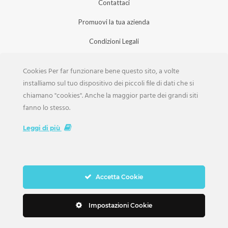
Contattaci
Promuovi la tua azienda
Condizioni Legali
Privacy Policy
Cookies Per far funzionare bene questo sito, a volte
Iscrizione Aziende
installiamo sul tuo dispositivo dei piccoli file di dati che si
chiamano "cookies". Anche la maggior parte dei grandi siti
Scarica la Rivista
fanno lo stesso.
Lavora con noi
Leggi di più
Accetta Cookie
Copyright Weddings © 2026. Tutti i Diritti Riservati
Impostazioni Cookie