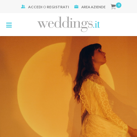
0
ACCEDI
O
REGISTRATI
Cerca:
AREA AZIENDE