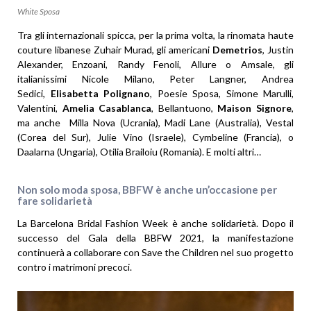
White Sposa
Tra gli internazionali spicca, per la prima volta, la rinomata haute
couture libanese Zuhair Murad, gli americani
Demetrios
, Justin
Alexander, Enzoani, Randy Fenoli, Allure o Amsale, gli
italianissimi Nicole Milano, Peter Langner, Andrea
Sedici,
Elisabetta Polignano
, Poesie Sposa, Simone Marulli,
Valentini,
Amelia Casablanca
, Bellantuono,
Maison Signore
,
ma anche Milla Nova (Ucrania), Madi Lane (Australia), Vestal
(Corea del Sur), Julie Vino (Israele), Cymbeline (Francia), o
Daalarna (Ungaria), Otilia Brailoiu (Romania). E molti altri…
Non solo moda sposa, BBFW è anche un’occasione per
fare solidarietà
La Barcelona Bridal Fashion Week è anche solidarietà. Dopo il
successo del Gala della BBFW 2021, la manifestazione
continuerà a collaborare con Save the Children nel suo progetto
contro i matrimoni precoci.