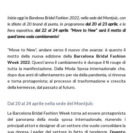
Inizia oggi la Barelona Bridal Fashion 2022
, nella sede del Montjuïc, con
le sfilate di 20 brand di punta, in programma
dal 20 al 23 aprile
, e la
fiera espositiva,
dal 22 al 24 aprile
.
“Move to New” sarà il motto di
quest’anno ossia cambiamento!
“Move to New”, andare verso il nuovo che avanza: è questo il
motto della nuova edizione della
Barcelona Bridal Fashion
Week 2022
. Quest’anno il cambiamento è dunque il fil rouge di
tutta la manifestazione. Dalla Moda Sposa internazionale che,
dopo due anni di rallentamento per via della pandemia, si rinnova
e torna protagonista; al processo di trasformazione e crescita
della kermesse, dal passato al futuro.
Dal 20 al 24 aprile nella sede del Montjuïc
La Barcelona Bridal Fashion Week torna ad essere protagonista
del panorama della moda sposa internazionale, riunendo i
principali attori e designer di un settore che vuole consolidare la
sua ripresa. Leader del settore in fatto di tendenze,
l’evento