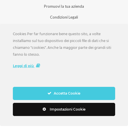
Promuovi la tua azienda
Condizioni Legali
Privacy Policy
Cookies Per far funzionare bene questo sito, a volte
Iscrizione Aziende
installiamo sul tuo dispositivo dei piccoli file di dati che si
chiamano "cookies". Anche la maggior parte dei grandi siti
Scarica la Rivista
fanno lo stesso.
Lavora con noi
Leggi di più
Accetta Cookie
Copyright Weddings © 2026. Tutti i Diritti Riservati
Impostazioni Cookie