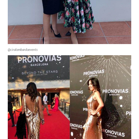
@ciralombardoevents