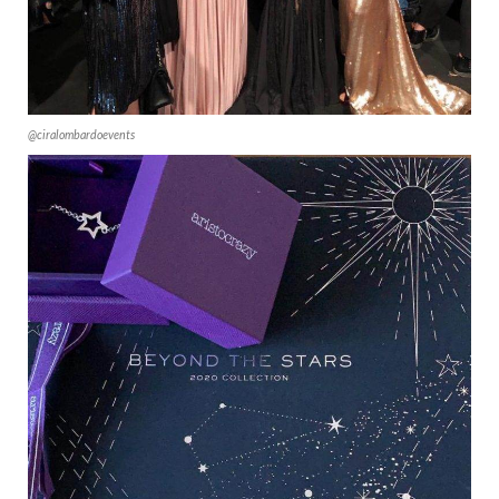
@ciralombardoevents