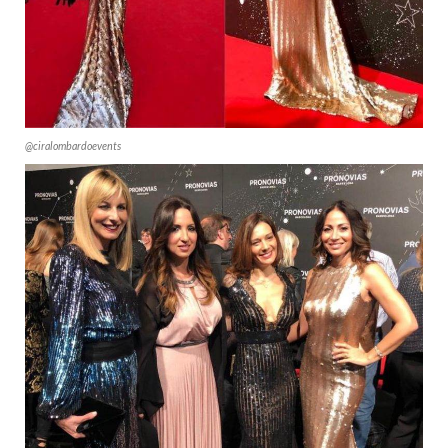
@ciralombardoevents