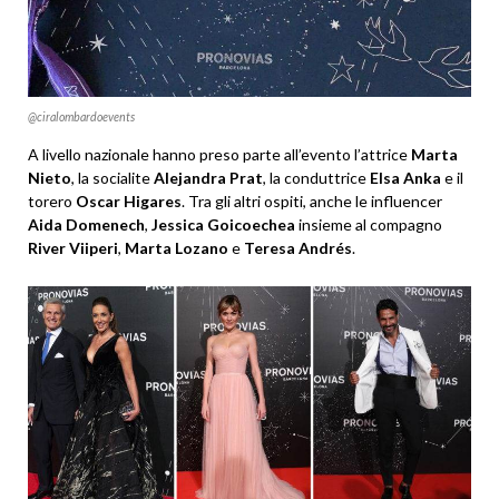
@ciralombardoevents
A livello nazionale hanno preso parte all’evento l’attrice
Marta
Nieto
, la socialite
Alejandra Prat
, la conduttrice
Elsa Anka
e il
torero
Oscar Higares
. Tra gli altri ospiti, anche le influencer
Aida Domenech
,
Jessica Goicoechea
insieme al compagno
River Viiperi
,
Marta Lozano
e
Teresa Andrés
.