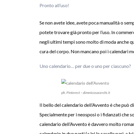
Pronto all’uso!
Se non avete idee, avete poca manualità o semp
potete trovare già pronto per l’uso. In commerci
negli ultimi tempi sono molto di moda anche qu
cura del corpo. Non mancano poi i calendari mon
Uno calendario… per due o uno per ciascuno?
ph. Pinterest – dimmicosacerchi.it
Il bello del calendario dell’Avvento è che può d
Specialmente per i neosposi o i fidanzati che so
calendario dell’Avvento è davvero molto romanti
calendario in due parti (a lei le caselle pari, a 