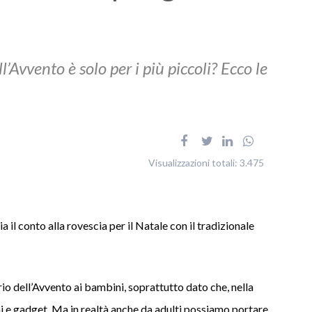
l’Avvento è solo per i più piccoli? Ecco le
Visualizzazioni totali:
3.475
 il conto alla rovescia per il Natale con il tradizionale
io dell’Avvento ai bambini, soprattutto dato che, nella
mi e gadget. Ma in realtà anche da adulti possiamo portare