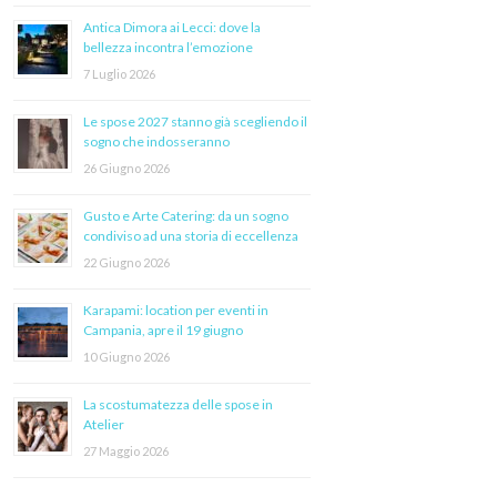
Antica Dimora ai Lecci: dove la
bellezza incontra l’emozione
7 Luglio 2026
Le spose 2027 stanno già scegliendo il
sogno che indosseranno
26 Giugno 2026
Gusto e Arte Catering: da un sogno
condiviso ad una storia di eccellenza
22 Giugno 2026
Karapami: location per eventi in
Campania, apre il 19 giugno
10 Giugno 2026
La scostumatezza delle spose in
Atelier
27 Maggio 2026