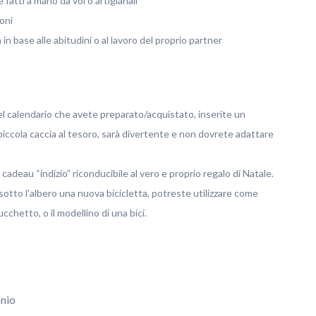
e fatti a mano da voi o artigianali
zoni
 in base alle abitudini o al lavoro del proprio partner
l calendario che avete preparato/acquistato, inserite un
 piccola caccia al tesoro, sarà divertente e non dovrete adattare
cadeau “indizio” riconducibile al vero e proprio regalo di Natale.
tto l’albero una nuova bicicletta, potreste utilizzare come
ucchetto, o il modellino di una bici.
onio