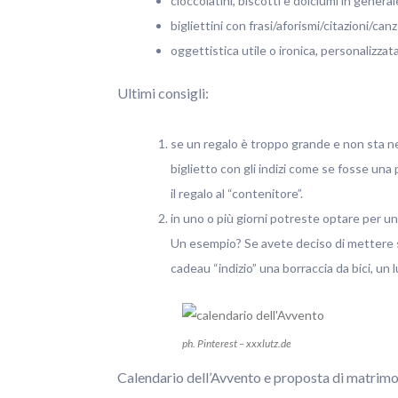
cioccolatini, biscotti e dolciumi in general
bigliettini con frasi/aforismi/citazioni/can
oggettistica utile o ironica, personalizzata
Ultimi consigli:
se un regalo è troppo grande e non sta ne
biglietto con gli indizi come se fosse una
il regalo al “contenitore”.
in uno o più giorni potreste optare per un 
Un esempio? Se avete deciso di mettere so
cadeau “indizio” una borraccia da bici, un l
ph. Pinterest – xxxlutz.de
Calendario dell’Avvento e proposta di matrim