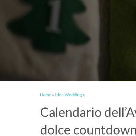
Home
»
Idee Wedding
»
Calendario dell’
dolce countdown…