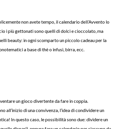
licemente non avete tempo, il calendario dell’Avvento lo
o i più gettonati sono quelli di dolci e cioccolato, ma
elli beauty: in ogni scomparto un piccolo cadeau per la
otematici a base di thè o infusi, birra, ecc.
iventare un gioco divertente da fare in coppia.
no all’inizio di una convivenza, l’idea di condividere un
ca! In questo caso, le possibilità sono due: dividere un
lui quelle dispari), oppure fare un calendario per ciascuno da