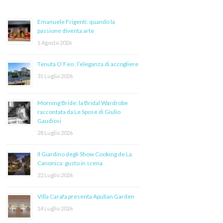
Emanuele Frigenti: quando la
passione diventa arte
1 Agosto 2026
Tenuta O’Feo : l’eleganza di accogliere
31 Luglio 2026
Morning Bride: la Bridal Wardrobe
raccontata da Le Spose di Giulio
Gaudiosi
28 Luglio 2026
Il Giardino degli Show Cooking de La
Canonica: gusto in scena
22 Luglio 2026
Villa Carafa presenta Apulian Garden
14 Luglio 2026