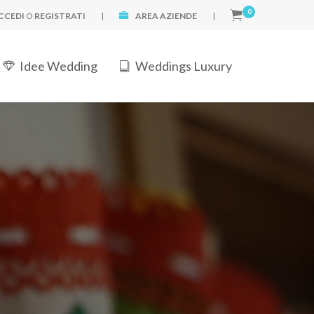
0
CCEDI
O
REGISTRATI
|
AREA AZIENDE
|
Idee Wedding
Weddings Luxury