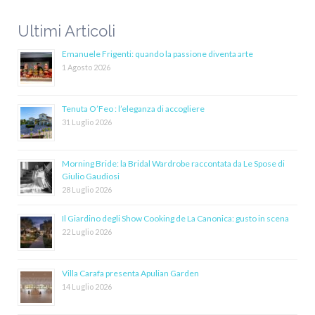
Ultimi Articoli
Emanuele Frigenti: quando la passione diventa arte
1 Agosto 2026
Tenuta O’Feo : l’eleganza di accogliere
31 Luglio 2026
Morning Bride: la Bridal Wardrobe raccontata da Le Spose di
Giulio Gaudiosi
28 Luglio 2026
Il Giardino degli Show Cooking de La Canonica: gusto in scena
22 Luglio 2026
Villa Carafa presenta Apulian Garden
14 Luglio 2026