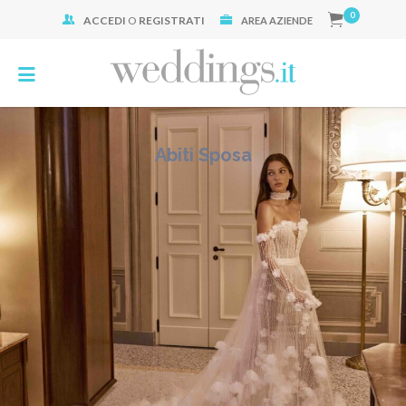
0
ACCEDI
O
REGISTRATI
Cerca:
AREA AZIENDE
Abiti Sposa