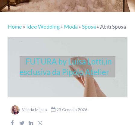
Home
»
Idee Wedding
»
Moda
»
Sposa
»
Abiti Sposa
FUTURA by Luisa Lotti,in
esclusiva da Pipolo Atelier
Valeria Milano
23 Gennaio 2026