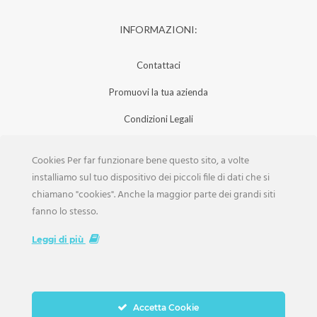
INFORMAZIONI:
Contattaci
Promuovi la tua azienda
Condizioni Legali
Privacy Policy
Cookies Per far funzionare bene questo sito, a volte
Iscrizione Aziende
installiamo sul tuo dispositivo dei piccoli file di dati che si
chiamano "cookies". Anche la maggior parte dei grandi siti
Scarica la Rivista
fanno lo stesso.
Lavora con noi
Leggi di più
Accetta Cookie