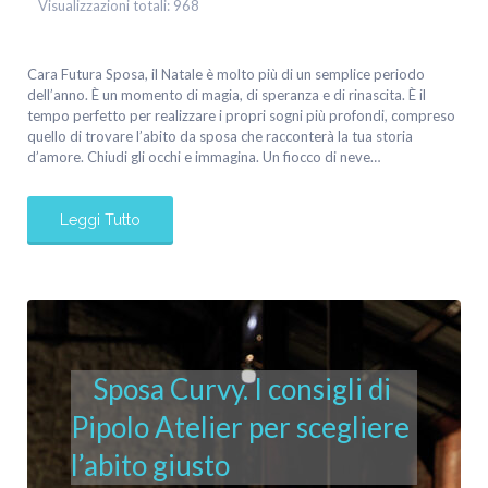
Visualizzazioni totali:
968
Cara Futura Sposa, il Natale è molto più di un semplice periodo
dell’anno. È un momento di magia, di speranza e di rinascita. È il
tempo perfetto per realizzare i propri sogni più profondi, compreso
quello di trovare l’abito da sposa che racconterà la tua storia
d’amore. Chiudi gli occhi e immagina. Un fiocco di neve…
Leggi Tutto
Sposa Curvy. I consigli di
Pipolo Atelier per scegliere
l’abito giusto