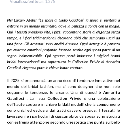
Visualizzazioni totali:
1.275
Nel Luxury Atelier “Le spose di Giulio Gaudiosi” la sposa è invitata a
entrare in un mondo incantato, dove la bellezza si fonde con la magia.
Qui, i tessuti prendono vita, i pizzi raccontano storie di eleganza senza
tempo, e i fiori tridimensionali decorano abiti che sembrano usciti da
una fiaba. Gli accessori sono aneliti d’amore. Ogni dettaglio è pensato
per evocare emozioni profonde, facendo sentire ogni sposa parte di un
sogno indimenticabile. Qui ognuna potrà indossare i migliori brand
bridal internazionali ma soprattutto la Collection Privèe di Annarita
Gaudiosi, eleganza pura in chiave haute couture.
Il 2025 si preannuncia un anno ricco di tendenze innovative nel
mondo del bridal fashion, ma ci sono designer che non solo
seguono le tendenze, le creano. Una di questi è
Annarita
Gaudiosi
. La sua
Collection Privèe
è una celebrazione
dell’haute couture in chiave bridal.I modelli che la compongono
sono unici ed esclusivi dai tratti davvero preziosi. I tessuti, le
lavorazioni e i particolari di ciascun abito da sposa sono studiati
con estrema attenzione secondo un’estetica che punta sul bello