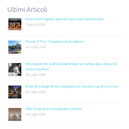
Ultimi Articoli
Emanuele Frigenti: quando la passione diventa arte
1 Agosto 2026
Tenuta O’Feo : l’eleganza di accogliere
31 Luglio 2026
Morning Bride: la Bridal Wardrobe raccontata da Le Spose di
Giulio Gaudiosi
28 Luglio 2026
Il Giardino degli Show Cooking de La Canonica: gusto in scena
22 Luglio 2026
Villa Carafa presenta Apulian Garden
14 Luglio 2026