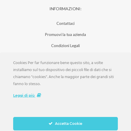
INFORMAZIONI:
Contattaci
Promuovi la tua azienda
Condizioni Legali
Privacy Policy
Cookies Per far funzionare bene questo sito, a volte
Iscrizione Aziende
installiamo sul tuo dispositivo dei piccoli file di dati che si
chiamano "cookies". Anche la maggior parte dei grandi siti
Scarica la Rivista
fanno lo stesso.
Lavora con noi
Leggi di più
Accetta Cookie