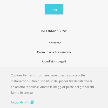
INFORMAZIONI:
Contattaci
Promuovi la tua azienda
Condizioni Legali
Privacy Policy
Cookies Per far funzionare bene questo sito, a volte
Iscrizione Aziende
installiamo sul tuo dispositivo dei piccoli file di dati che si
chiamano "cookies". Anche la maggior parte dei grandi siti
Scarica la Rivista
fanno lo stesso.
Lavora con noi
Leggi di più