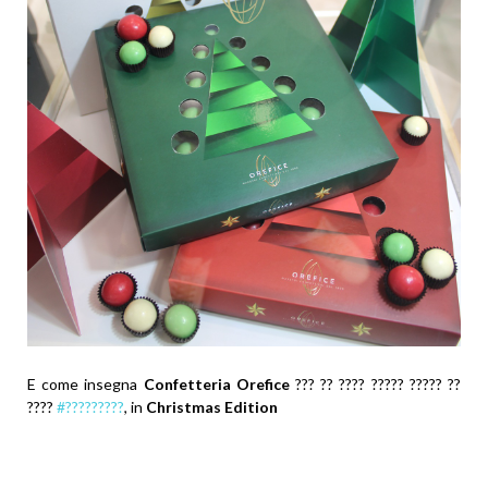
E come insegna
Confetteria Orefice
??? ?? ???? ????? ????? ??
????
#?????????
, in
Christmas Edition