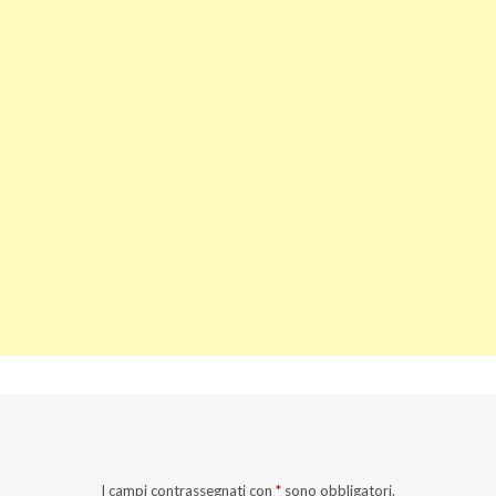
I campi contrassegnati con
*
sono obbligatori.