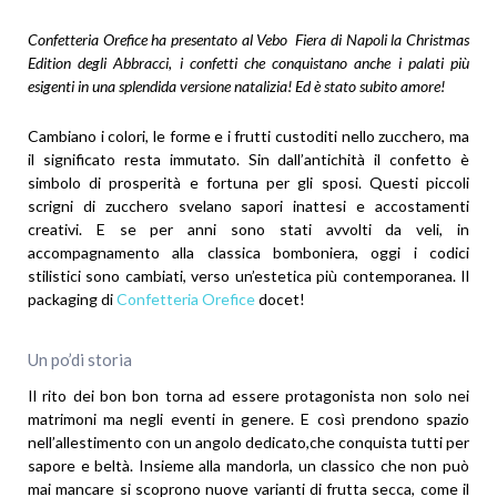
Confetteria Orefice ha presentato al Vebo Fiera di Napoli la Christmas
Edition degli Abbracci, i confetti che conquistano anche i palati più
esigenti in una splendida versione natalizia! Ed è stato subito amore!
Cambiano i colori, le forme e i frutti custoditi nello zucchero, ma
il significato resta immutato. Sin dall’antichità il confetto è
simbolo di prosperità e fortuna per gli sposi. Questi piccoli
scrigni di zucchero svelano sapori inattesi e accostamenti
creativi. E se per anni sono stati avvolti da veli, in
accompagnamento alla classica bomboniera, oggi i codici
stilistici sono cambiati, verso un’estetica più contemporanea. Il
packaging di
Confetteria Orefice
docet!
Un po’di storia
Il rito dei bon bon torna ad essere protagonista non solo nei
matrimoni ma negli eventi in genere. E così prendono spazio
nell’allestimento con un angolo dedicato,che conquista tutti per
sapore e beltà. Insieme alla mandorla, un classico che non può
mai mancare si scoprono nuove varianti di frutta secca, come il