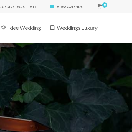
0
CCEDI
O
REGISTRATI
|
AREA AZIENDE
|
Idee Wedding
Weddings Luxury