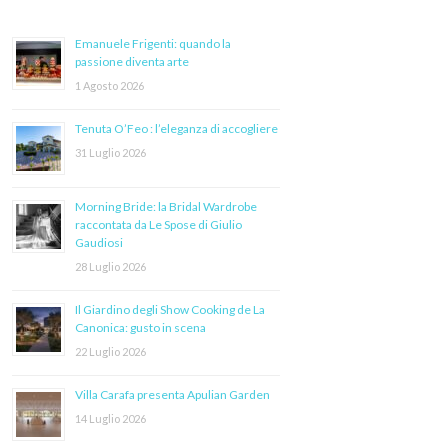
Emanuele Frigenti: quando la
passione diventa arte
1 Agosto 2026
Tenuta O’Feo : l’eleganza di accogliere
31 Luglio 2026
Morning Bride: la Bridal Wardrobe
raccontata da Le Spose di Giulio
Gaudiosi
28 Luglio 2026
Il Giardino degli Show Cooking de La
Canonica: gusto in scena
22 Luglio 2026
Villa Carafa presenta Apulian Garden
14 Luglio 2026