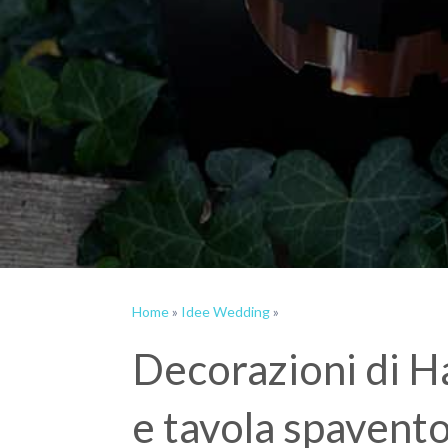
Home
»
Idee Wedding
»
Decorazioni di H
e tavola spavent