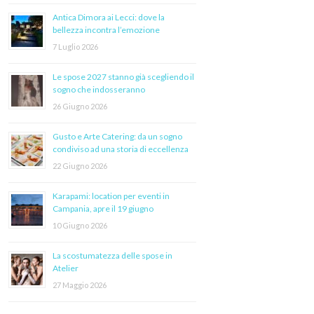
Antica Dimora ai Lecci: dove la
bellezza incontra l’emozione
7 Luglio 2026
Le spose 2027 stanno già scegliendo il
sogno che indosseranno
26 Giugno 2026
Gusto e Arte Catering: da un sogno
condiviso ad una storia di eccellenza
22 Giugno 2026
Karapami: location per eventi in
Campania, apre il 19 giugno
10 Giugno 2026
La scostumatezza delle spose in
Atelier
27 Maggio 2026