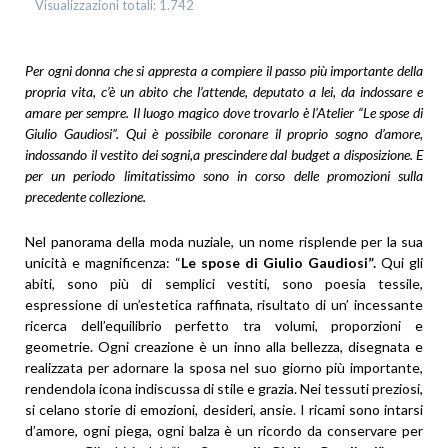
Visualizzazioni totali:
1.742
Per ogni donna che si appresta a compiere il passo più importante della
propria vita, c’è un abito che l’attende, deputato a lei, da indossare e
amare per sempre. Il luogo magico dove trovarlo è l’Atelier “Le spose di
Giulio Gaudiosi”. Qui è possibile coronare il proprio sogno d’amore,
indossando il vestito dei sogni,a prescindere dal budget a disposizione. E
per un periodo limitatissimo sono in corso delle promozioni sulla
precedente collezione.
Nel panorama della moda nuziale, un nome risplende per la sua
unicità e magnificenza: “
Le spose di Giulio Gaudiosi”.
Qui gli
abiti, sono più di semplici vestiti, sono poesia tessile,
espressione di un’estetica raffinata, risultato di un’ incessante
ricerca dell’equilibrio perfetto tra volumi, proporzioni e
geometrie. Ogni creazione è un inno alla bellezza, disegnata e
realizzata per adornare la sposa nel suo giorno più importante,
rendendola icona indiscussa di stile e grazia. Nei tessuti preziosi,
si celano storie di emozioni, desideri, ansie. I ricami sono intarsi
d’amore, ogni piega, ogni balza è un ricordo da conservare per