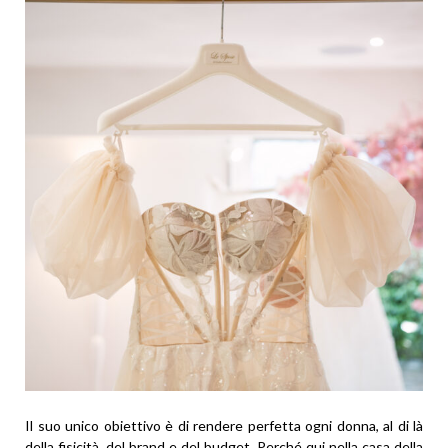
Il suo unico obiettivo è di rendere perfetta ogni donna, al di là
della fisicità, del brand e del budget. Perché qui nella casa della