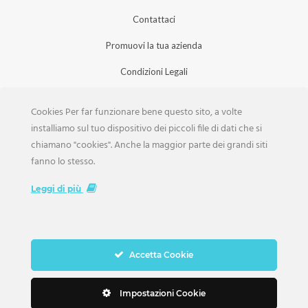
Contattaci
Promuovi la tua azienda
Condizioni Legali
Privacy Policy
Cookies Per far funzionare bene questo sito, a volte
Iscrizione Aziende
installiamo sul tuo dispositivo dei piccoli file di dati che si
chiamano "cookies". Anche la maggior parte dei grandi siti
Scarica la Rivista
fanno lo stesso.
Lavora con noi
Leggi di più
Accetta Cookie
Copyright Weddings © 2026. Tutti i Diritti Riservati
Impostazioni Cookie