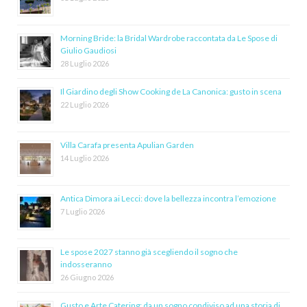
Morning Bride: la Bridal Wardrobe raccontata da Le Spose di
Giulio Gaudiosi
28 Luglio 2026
Il Giardino degli Show Cooking de La Canonica: gusto in scena
22 Luglio 2026
Villa Carafa presenta Apulian Garden
14 Luglio 2026
Antica Dimora ai Lecci: dove la bellezza incontra l’emozione
7 Luglio 2026
Le spose 2027 stanno già scegliendo il sogno che
indosseranno
26 Giugno 2026
Gusto e Arte Catering: da un sogno condiviso ad una storia di