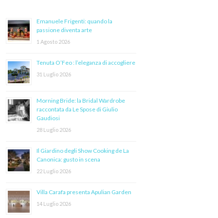
Emanuele Frigenti: quando la
passione diventa arte
1 Agosto 2026
Tenuta O’Feo : l’eleganza di accogliere
31 Luglio 2026
Morning Bride: la Bridal Wardrobe
raccontata da Le Spose di Giulio
Gaudiosi
28 Luglio 2026
Il Giardino degli Show Cooking de La
Canonica: gusto in scena
22 Luglio 2026
Villa Carafa presenta Apulian Garden
14 Luglio 2026