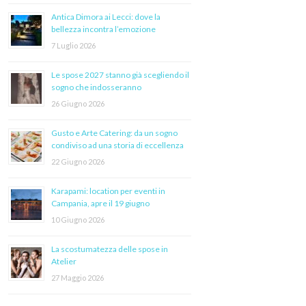
Antica Dimora ai Lecci: dove la
bellezza incontra l’emozione
7 Luglio 2026
Le spose 2027 stanno già scegliendo il
sogno che indosseranno
26 Giugno 2026
Gusto e Arte Catering: da un sogno
condiviso ad una storia di eccellenza
22 Giugno 2026
Karapami: location per eventi in
Campania, apre il 19 giugno
10 Giugno 2026
La scostumatezza delle spose in
Atelier
27 Maggio 2026