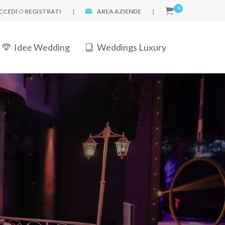
0
CCEDI
O
REGISTRATI
|
AREA AZIENDE
|
Idee Wedding
Weddings Luxury