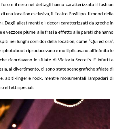
’oro e il nero nei dettagli hanno caratterizzato il fashion
i una location esclusiva, il Teatro Posillipo. Il mood della
i. Dagli allestimenti e i decori caratterizzati da greche in
de e vezzose piume, alle frasi a effetto alle pareti che hanno
piti nei lunghi corridoi della location, come “Qui ed ora”,
 i photoboot riproducevano e moltiplicavano all’infinito le
he ricordavano le sfilate di Victoria Secret’s. E infatti a
enesia, al divertimento, ci sono state scenografiche sfilate di
ne, abiti-lingerie rock, mentre monumentali lampadari di
no effetti speciali.