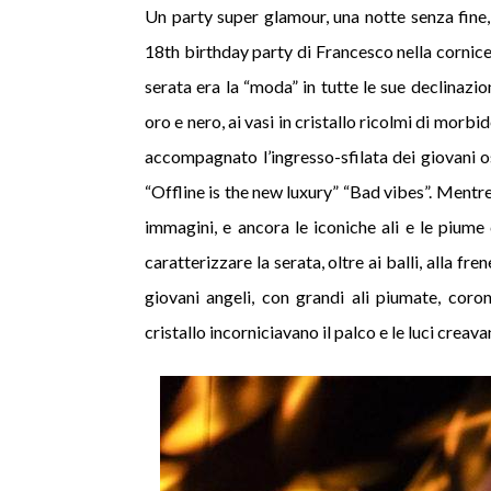
Un party super glamour, una notte senza fine, l
18th birthday party di Francesco nella cornice d
serata era la “moda” in tutte le sue declinazion
oro e nero, ai vasi in cristallo ricolmi di morbi
accompagnato l’ingresso-sfilata dei giovani os
“Offline is the new luxury” “Bad vibes”. Mentre
immagini, e ancora le iconiche ali e le piume c
caratterizzare la serata, oltre ai balli, alla fr
giovani angeli, con grandi ali piumate, coro
cristallo incorniciavano il palco e le luci creava