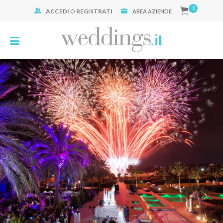
0
ACCEDI
O
REGISTRATI
Cerca:
AREA AZIENDE