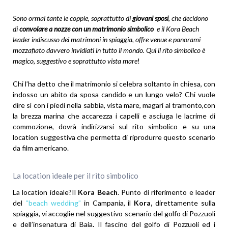
Sono ormai tante le coppie, soprattutto di
giovani sposi
, che decidono
di
convolare a nozze con un matrimonio simbolico
e il Kora Beach
leader indiscusso dei matrimoni in spiaggia, offre venue e panorami
mozzafiato davvero invidiati in tutto il mondo. Qui il rito simbolico è
magico, suggestivo e soprattutto vista mare
!
Chi l’ha detto che il matrimonio si celebra soltanto in chiesa, con
indosso un abito da sposa candido e un lungo velo? Chi vuole
dire sì con i piedi nella sabbia, vista mare, magari al tramonto,con
la brezza marina che accarezza i capelli e asciuga le lacrime di
commozione, dovrà indirizzarsi sul rito simbolico e su una
location suggestiva che permetta di riprodurre questo scenario
da film americano.
La location ideale per il rito simbolico
La location ideale?Il
Kora Beach
. Punto di riferimento e leader
del
“beach wedding”
in Campania, il
Kora,
direttamente sulla
spiaggia, vi accoglie nel suggestivo scenario del golfo di Pozzuoli
e dell’insenatura di Baia
.
Il fascino del golfo di Pozzuoli ed i