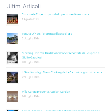
Ultimi Articoli
Emanuele Frigenti: quando la passione diventa arte
1 Agosto 2026
Tenuta O’Feo : l’eleganza di accogliere
31 Luglio 2026
Morning Bride: la Bridal Wardrobe raccontata da Le Spose di
Giulio Gaudiosi
28 Luglio 2026
Il Giardino degli Show Cooking de La Canonica: gusto in scena
22 Luglio 2026
Villa Carafa presenta Apulian Garden
14 Luglio 2026
Antica Dimora ai Lecci: dove la bellezza incontra l’emozione