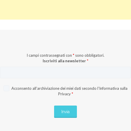
I campi contrassegnati con
*
sono obbligatori.
Iscriviti alla newsletter
*
Acconsento all’archiviazione dei miei dati secondo l’
Informativa sulla
Privacy
*