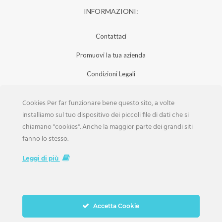
INFORMAZIONI:
Contattaci
Promuovi la tua azienda
Condizioni Legali
Privacy Policy
Cookies Per far funzionare bene questo sito, a volte
Iscrizione Aziende
installiamo sul tuo dispositivo dei piccoli file di dati che si
chiamano "cookies". Anche la maggior parte dei grandi siti
Scarica la Rivista
fanno lo stesso.
Lavora con noi
Leggi di più
Accetta Cookie