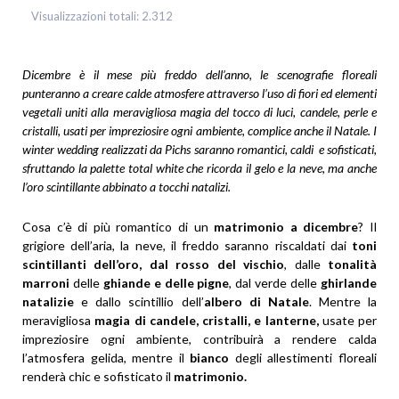
Visualizzazioni totali:
2.312
Dicembre è il mese più freddo dell’anno, le scenografie floreali
punteranno a creare calde atmosfere attraverso l’uso di fiori ed elementi
vegetali uniti alla meravigliosa magia del tocco di luci, candele, perle e
cristalli, usati per impreziosire ogni ambiente, complice anche il Natale. I
winter wedding realizzati da Pichs saranno romantici, caldi e sofisticati,
sfruttando la palette total white che ricorda il gelo e la neve, ma anche
l’oro scintillante abbinato a tocchi natalizi.
Cosa c’è di più romantico di un
matrimonio a dicembre
? Il
grigiore dell’aria, la neve, il freddo saranno riscaldati dai
toni
scintillanti dell’oro, dal rosso del vischio
, dalle
tonalità
marroni
delle
ghiande e delle pigne
, dal verde delle
ghirlande
natalizie
e dallo scintillio dell’
albero di Natale
. Mentre la
meravigliosa
magia di candele, cristalli, e lanterne,
usate per
impreziosire ogni ambiente, contribuirà a rendere calda
l’atmosfera gelida, mentre il
bianco
degli allestimenti floreali
renderà chic e sofisticato il
matrimonio.