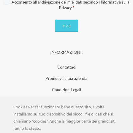
Acconsento all’archiviazione dei miei dati secondo l’
Informativa sulla
Privacy
*
INFORMAZIONI:
Contattaci
Promuovi la tua azienda
Condizioni Legali
Privacy Policy
Cookies Per far funzionare bene questo sito, a volte
Iscrizione Aziende
installiamo sul tuo dispositivo dei piccoli file di dati che si
chiamano "cookies". Anche la maggior parte dei grandi siti
Scarica la Rivista
fanno lo stesso.