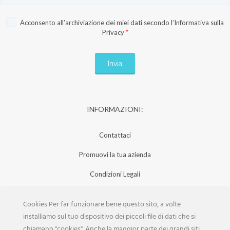
Acconsento all’archiviazione dei miei dati secondo l’
Informativa sulla
Privacy
*
INFORMAZIONI:
Contattaci
Promuovi la tua azienda
Condizioni Legali
Privacy Policy
Cookies Per far funzionare bene questo sito, a volte
Iscrizione Aziende
installiamo sul tuo dispositivo dei piccoli file di dati che si
chiamano "cookies". Anche la maggior parte dei grandi siti