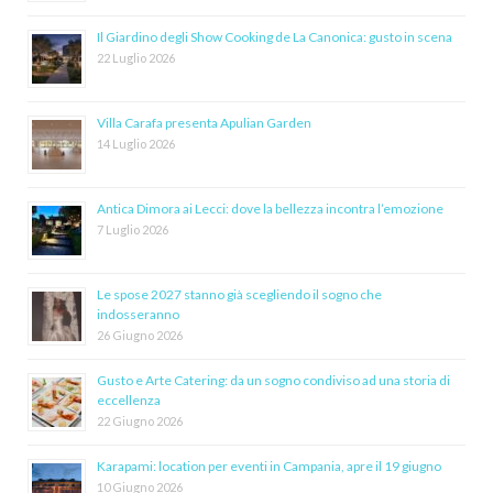
Il Giardino degli Show Cooking de La Canonica: gusto in scena
22 Luglio 2026
Villa Carafa presenta Apulian Garden
14 Luglio 2026
Antica Dimora ai Lecci: dove la bellezza incontra l’emozione
7 Luglio 2026
Le spose 2027 stanno già scegliendo il sogno che
indosseranno
26 Giugno 2026
Gusto e Arte Catering: da un sogno condiviso ad una storia di
eccellenza
22 Giugno 2026
Karapami: location per eventi in Campania, apre il 19 giugno
10 Giugno 2026