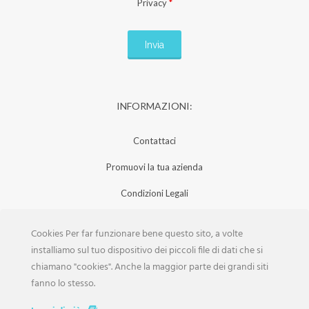
Privacy
*
INFORMAZIONI:
Contattaci
Promuovi la tua azienda
Condizioni Legali
Privacy Policy
Cookies Per far funzionare bene questo sito, a volte
Iscrizione Aziende
installiamo sul tuo dispositivo dei piccoli file di dati che si
chiamano "cookies". Anche la maggior parte dei grandi siti
Scarica la Rivista
fanno lo stesso.
Lavora con noi