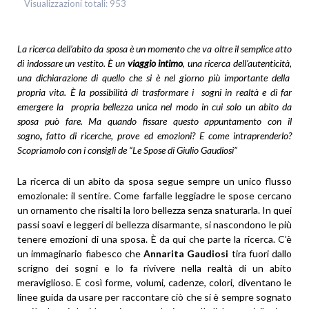
Visualizzazioni totali:
953
La ricerca dell’abito da sposa è un momento che va oltre il semplice atto
di indossare un vestito. È un
viaggio intimo
, una ricerca dell’autenticità,
una dichiarazione di quello che si è nel giorno più importante della
propria vita. È la possibilità di trasformare i sogni in realtà e di far
emergere la propria bellezza unica nel modo in cui solo un abito da
sposa può fare. Ma quando fissare questo appuntamento con il
sogno
,
fatto di ricerche, prove ed emozioni? E come intraprenderlo?
Scopriamolo con i consigli de “Le Spose di Giulio Gaudiosi”
La ricerca di un abito da sposa segue sempre un unico flusso
emozionale: il sentire. Come farfalle leggiadre le spose cercano
un ornamento che risalti la loro bellezza senza snaturarla. In quei
passi soavi e leggeri di bellezza disarmante, si nascondono le più
tenere emozioni di una sposa. È da qui che parte la ricerca. C’è
un immaginario fiabesco che
Annarita Gaudiosi
tira fuori dallo
scrigno dei sogni e lo fa rivivere nella realtà di un abito
meraviglioso. E così forme, volumi, cadenze, colori, diventano le
linee guida da usare per raccontare ciò che si è sempre sognato