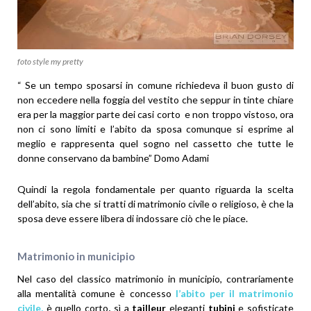
foto style my pretty
“ Se un tempo sposarsi in comune richiedeva il buon gusto di
non eccedere nella foggia del vestito che seppur in tinte chiare
era per la maggior parte dei casi corto e non troppo vistoso, ora
non ci sono limiti e l’abito da sposa comunque si esprime al
meglio e rappresenta quel sogno nel cassetto che tutte le
donne conservano da bambine” Domo Adami
Quindi la regola fondamentale per quanto riguarda la scelta
dell’abito, sia che si tratti di matrimonio civile o religioso, è che la
sposa deve essere libera di indossare ciò che le piace.
Matrimonio in municipio
Nel caso del classico matrimonio in municipio, contrariamente
alla mentalità comune è concesso
l’abito per il matrimonio
civile,
è quello corto
,
sì a
tailleur
eleganti
tubini
e sofisticate