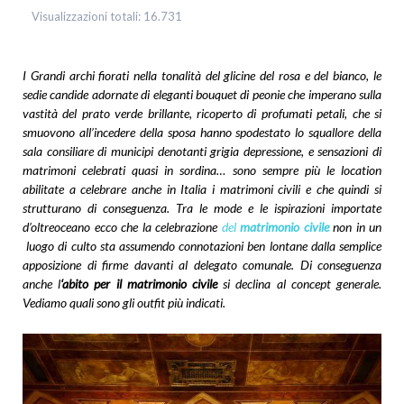
Visualizzazioni totali:
16.731
I Grandi archi fiorati nella tonalità del glicine del rosa e del bianco, le
sedie candide adornate di eleganti bouquet di peonie che imperano sulla
vastità del prato verde brillante, ricoperto di profumati petali, che si
smuovono all’incedere della sposa hanno spodestato lo squallore della
sala consiliare di municipi denotanti grigia depressione, e sensazioni di
matrimoni celebrati quasi in sordina… sono sempre più le location
abilitate a celebrare anche in Italia i matrimoni civili e che quindi si
strutturano di conseguenza. Tra le mode e le ispirazioni importate
d’oltreoceano ecco che la celebrazione
del
matrimonio civile
non in un
luogo di culto sta assumendo connotazioni ben lontane dalla semplice
apposizione di firme davanti al delegato comunale. Di conseguenza
anche l
‘abito per il matrimonio civile
si declina al concept generale.
Vediamo quali sono gli outfit più indicati.