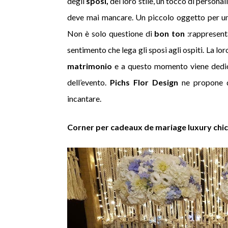
degli
sposi,
del loro stile, un tocco di personali
deve mai mancare. Un piccolo oggetto per una
Non è solo questione di
bon ton
:rappresenta
sentimento che lega gli sposi agli ospiti. La l
matrimonio
e a questo momento viene dedi
dell’evento.
Pichs Flor Design
ne propone di
incantare.
Corner per cadeaux de mariage luxury chic