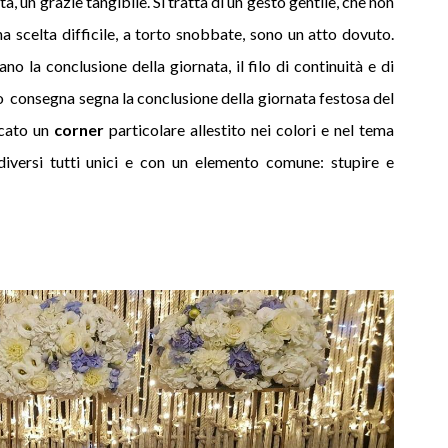
tà, un grazie tangibile. Si tratta di un gesto gentile, che non
 scelta difficile, a torto snobbate, sono un atto dovuto.
no la conclusione della giornata, il filo di continuità e di
oro consegna segna la conclusione della giornata festosa del
cato un
corner
particolare allestito nei colori e nel tema
versi tutti unici e con un elemento comune: stupire e