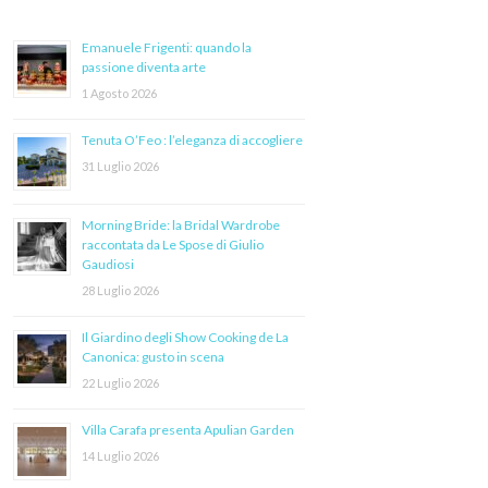
Emanuele Frigenti: quando la
passione diventa arte
1 Agosto 2026
Tenuta O’Feo : l’eleganza di accogliere
31 Luglio 2026
Morning Bride: la Bridal Wardrobe
raccontata da Le Spose di Giulio
Gaudiosi
28 Luglio 2026
Il Giardino degli Show Cooking de La
Canonica: gusto in scena
22 Luglio 2026
Villa Carafa presenta Apulian Garden
14 Luglio 2026