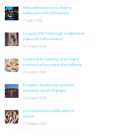
Antica Dimora ai Lecci: dove la
bellezza incontra l’emozione
7 Luglio 2026
Le spose 2027 stanno già scegliendo il
sogno che indosseranno
26 Giugno 2026
Gusto e Arte Catering: da un sogno
condiviso ad una storia di eccellenza
22 Giugno 2026
Karapami: location per eventi in
Campania, apre il 19 giugno
10 Giugno 2026
La scostumatezza delle spose in
Atelier
27 Maggio 2026