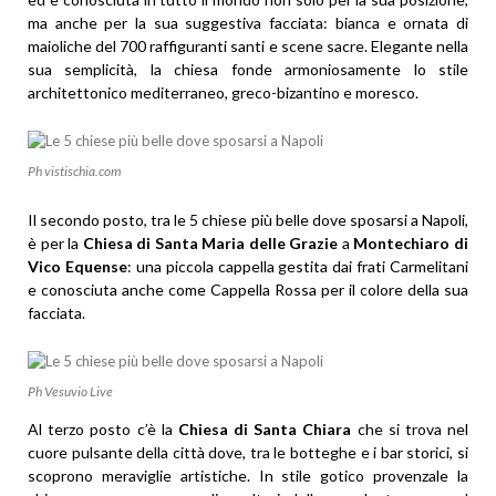
ma anche per la sua suggestiva facciata: bianca e ornata di
maioliche del 700 raffiguranti santi e scene sacre. Elegante nella
sua semplicità, la chiesa fonde armoniosamente lo stile
architettonico mediterraneo, greco-bizantino e moresco.
Ph vistischia.com
Il secondo posto, tra le 5 chiese più belle dove sposarsi a Napoli,
è per la
Chiesa di Santa Maria delle Grazie
a
Montechiaro di
Vico Equense
: una piccola cappella gestita dai frati Carmelitani
e conosciuta anche come Cappella Rossa per il colore della sua
facciata.
Ph Vesuvio Live
Al terzo posto c’è la
Chiesa di Santa Chiara
che si trova nel
cuore pulsante della città dove, tra le botteghe e i bar storici, si
scoprono meraviglie artistiche. In stile gotico provenzale la