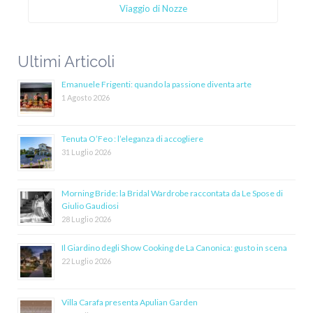
Viaggio di Nozze
Ultimi Articoli
Emanuele Frigenti: quando la passione diventa arte
1 Agosto 2026
Tenuta O’Feo : l’eleganza di accogliere
31 Luglio 2026
Morning Bride: la Bridal Wardrobe raccontata da Le Spose di
Giulio Gaudiosi
28 Luglio 2026
Il Giardino degli Show Cooking de La Canonica: gusto in scena
22 Luglio 2026
Villa Carafa presenta Apulian Garden