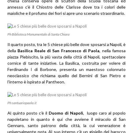
chiesa conserva opere di scultori della scuola toscana ed
annesso c’è il Chiostro delle Clarisse dove tra i colori delle
maioliche e il profumo dei fiori si apre uno scenario straordinario.
Ph Biblioteca Monumentale di Santa Chiara
Il quarto posto, tra le 5 chiese più belle dove sposarsi a Napoli, è
della
Basilica Reale di San Francesco di Paola
, nella famosa
piazza Plebiscito, la più vasta della città di Napoli, spettacolare
cornice di tante iniziative. La Basilica, costruita per volere di
Ferdinando I di Borbone, presenta un maestoso colonnato
neoclassico che richiama quello del Bernini di San Pietro e
l’interno è ispirato al Pantheon.
Ph santuariopaola.it
Al quinto posto c’è il
Duomo di Napoli
, luogo caro al popolo
napoletano in quanto è qui che avviene il miracolo di San
Gennaro, santo patrono della città, la cui venerazione è
universalmente nota. Al suo interno c’è un gioiello del barocco