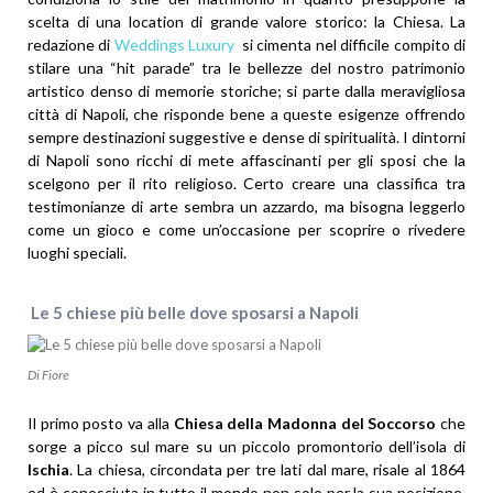
scelta di una location di grande valore storico: la Chiesa. La
redazione di
Weddings Luxury
si cimenta nel difficile compito di
stilare una “hit parade” tra le bellezze del nostro patrimonio
artistico denso di memorie storiche; si parte dalla meravigliosa
città di Napoli, che risponde bene a queste esigenze offrendo
sempre destinazioni suggestive e dense di spiritualità. I dintorni
di Napoli sono ricchi di mete affascinanti per gli sposi che la
scelgono per il rito religioso. Certo creare una classifica tra
testimonianze di arte sembra un azzardo, ma bisogna leggerlo
come un gioco e come un’occasione per scoprire o rivedere
luoghi speciali.
Le 5 chiese più belle dove sposarsi a Napoli
Di Fiore
Il primo posto va alla
Chiesa della Madonna del Soccorso
che
sorge a picco sul mare su un piccolo promontorio dell’isola di
Ischia
. La chiesa, circondata per tre lati dal mare, risale al 1864
ed è conosciuta in tutto il mondo non solo per la sua posizione,