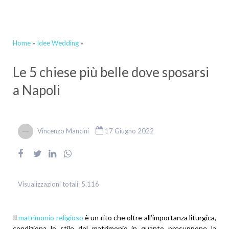
Home
»
Idee Wedding
»
Le 5 chiese più belle dove sposarsi
a Napoli
Vincenzo Mancini
17 Giugno 2022
Visualizzazioni totali:
5.116
Il
matrimonio religioso
è un rito che oltre all’importanza liturgica,
condiziona lo stile del matrimonio in quanto presuppone la