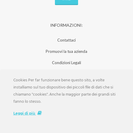
INFORMAZIONI:
Contattaci
Promuovi la tua azienda
Condizioni Legali
Privacy Policy
Cookies Per far funzionare bene questo sito, a volte
Iscrizione Aziende
installiamo sul tuo dispositivo dei piccoli file di dati che si
chiamano "cookies". Anche la maggior parte dei grandi siti
Scarica la Rivista
fanno lo stesso.
Lavora con noi
Leggi di più