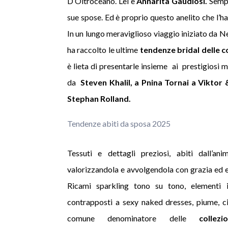
D’Oltroceano. Lei è
Annarita Gaudiosi.
Sempr
sue spose. Ed è proprio questo anelito che l’h
In un lungo meraviglioso viaggio iniziato da 
ha raccolto le ultime
tendenze bridal delle c
è lieta di presentarle insieme ai prestigiosi 
da
Steven Khalil, a Pnina Tornai a Viktor
Stephan Rolland.
Tendenze abiti da sposa 2025
Tessuti e dettagli preziosi, abiti dall’an
valorizzandola e avvolgendola con grazia ed 
Ricami sparkling
tono su tono, elementi i
contrapposti a sexy naked dresses, piume, ci
comune denominatore delle
colle