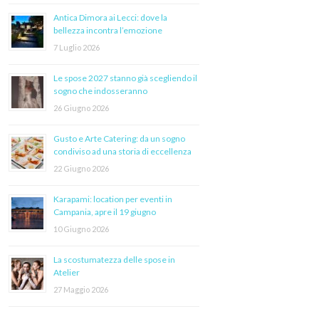
Antica Dimora ai Lecci: dove la
bellezza incontra l’emozione
7 Luglio 2026
Le spose 2027 stanno già scegliendo il
sogno che indosseranno
26 Giugno 2026
Gusto e Arte Catering: da un sogno
condiviso ad una storia di eccellenza
22 Giugno 2026
Karapami: location per eventi in
Campania, apre il 19 giugno
10 Giugno 2026
La scostumatezza delle spose in
Atelier
27 Maggio 2026