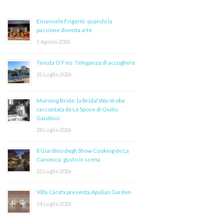
Emanuele Frigenti: quando la
passione diventa arte
1 Agosto 2026
Tenuta O’Feo : l’eleganza di accogliere
31 Luglio 2026
Morning Bride: la Bridal Wardrobe
raccontata da Le Spose di Giulio
Gaudiosi
28 Luglio 2026
Il Giardino degli Show Cooking de La
Canonica: gusto in scena
22 Luglio 2026
Villa Carafa presenta Apulian Garden
14 Luglio 2026