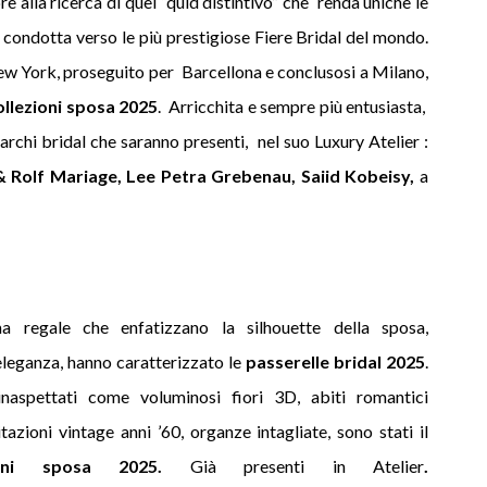
e alla ricerca di quel “quid distintivo” che renda uniche le
a condotta verso le più prestigiose Fiere Bridal del mondo.
New York, proseguito per Barcellona e conclusosi a Milano,
ollezioni sposa 2025
. Arricchita e sempre più entusiasta,
marchi bridal che saranno presenti, nel suo Luxury Atelier
:
 & Rolf Mariage, Lee Petra Grebenau, Saiid Kobeisy,
a
ima regale che enfatizzano la silhouette della sposa,
eleganza, hanno caratterizzato le
passerelle bridal 2025
.
naspettati come voluminosi fiori 3D, abiti
romantici
tazioni vintage anni ’60, organze
intagliate, sono stati il
zioni sposa 2025.
Già presenti in Atelier
.