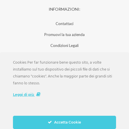
INFORMAZIONI:
Contattaci
Promuovi la tua azienda
Condizioni Legali
Privacy Policy
Cookies Per far funzionare bene questo sito, a volte
Iscrizione Aziende
installiamo sul tuo dispositivo dei piccoli file di dati che si
chiamano "cookies". Anche la maggior parte dei grandi siti
Scarica la Rivista
fanno lo stesso.
Lavora con noi
Leggi di più
Accetta Cookie