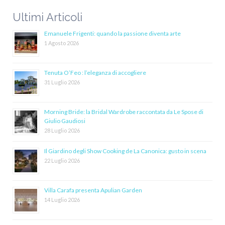
Ultimi Articoli
Emanuele Frigenti: quando la passione diventa arte
1 Agosto 2026
Tenuta O’Feo : l’eleganza di accogliere
31 Luglio 2026
Morning Bride: la Bridal Wardrobe raccontata da Le Spose di
Giulio Gaudiosi
28 Luglio 2026
Il Giardino degli Show Cooking de La Canonica: gusto in scena
22 Luglio 2026
Villa Carafa presenta Apulian Garden
14 Luglio 2026