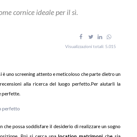
ome cornice ideale per il sì.
Visualizzazioni totali:
5.015
osi è uno screening attento e meticoloso che parte dietro un
ecensioni alla ricerca del luogo perfetto.Per aiutarli la
e perfette.
o perfetto
on che possa soddisfare il desiderio di realizzare un sogno
osizione. Poi si cerca una
location
matrimoni
ch
e
sia