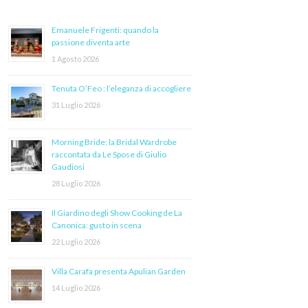
Emanuele Frigenti: quando la
passione diventa arte
1 Agosto 2026
Tenuta O’Feo : l’eleganza di accogliere
31 Luglio 2026
Morning Bride: la Bridal Wardrobe
raccontata da Le Spose di Giulio
Gaudiosi
28 Luglio 2026
Il Giardino degli Show Cooking de La
Canonica: gusto in scena
22 Luglio 2026
Villa Carafa presenta Apulian Garden
14 Luglio 2026