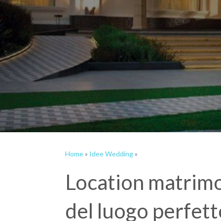
Home
»
Idee Wedding
»
Location matrimon
del luogo perfett