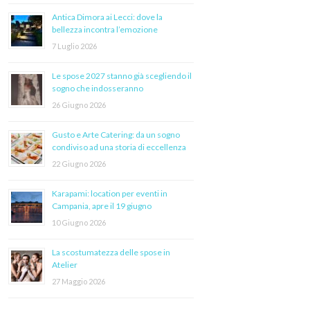
Antica Dimora ai Lecci: dove la
bellezza incontra l’emozione
7 Luglio 2026
Le spose 2027 stanno già scegliendo il
sogno che indosseranno
26 Giugno 2026
Gusto e Arte Catering: da un sogno
condiviso ad una storia di eccellenza
22 Giugno 2026
Karapami: location per eventi in
Campania, apre il 19 giugno
10 Giugno 2026
La scostumatezza delle spose in
Atelier
27 Maggio 2026