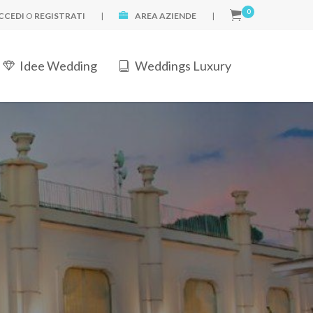
0
CCEDI
O
REGISTRATI
|
AREA AZIENDE
|
Idee Wedding
Weddings Luxury