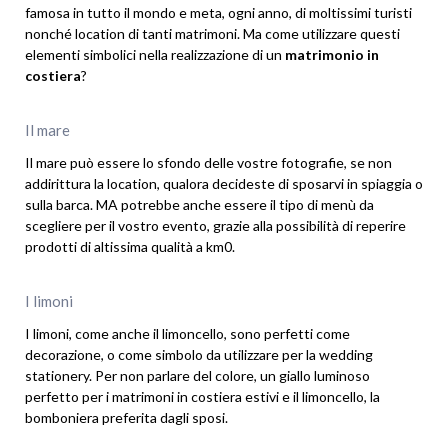
famosa in tutto il mondo e meta, ogni anno, di moltissimi turisti
nonché location di tanti matrimoni. Ma come utilizzare questi
elementi simbolici nella realizzazione di un
matrimonio in
costiera
?
Il mare
Il mare può essere lo sfondo delle vostre fotografie, se non
addirittura la location, qualora decideste di sposarvi in spiaggia o
sulla barca. MA potrebbe anche essere il tipo di menù da
scegliere per il vostro evento, grazie alla possibilità di reperire
prodotti di altissima qualità a km0.
I limoni
I limoni, come anche il limoncello, sono perfetti come
decorazione, o come simbolo da utilizzare per la wedding
stationery. Per non parlare del colore, un giallo luminoso
perfetto per i matrimoni in costiera estivi e il limoncello, la
bomboniera preferita dagli sposi.