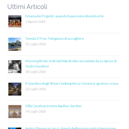
Ultimi Articoli
Emanuele Frigenti: quando la passione diventa arte
1 Agosto 2026
Tenuta O’Feo : l’eleganza di accogliere
31 Luglio 2026
Morning Bride: la Bridal Wardrobe raccontata da Le Spose di
Giulio Gaudiosi
28 Luglio 2026
Il Giardino degli Show Cooking de La Canonica: gusto in scena
22 Luglio 2026
Villa Carafa presenta Apulian Garden
14 Luglio 2026
Antica Dimora ai Lecci: dove la bellezza incontra l’emozione