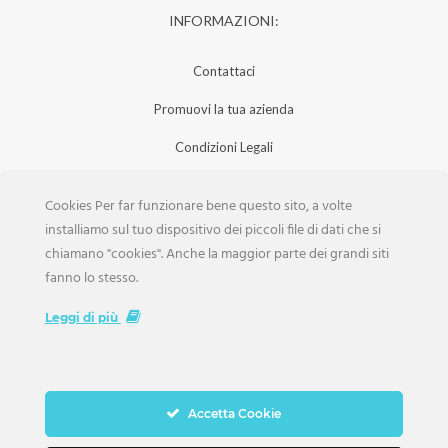
INFORMAZIONI:
Contattaci
Promuovi la tua azienda
Condizioni Legali
Privacy Policy
Cookies Per far funzionare bene questo sito, a volte
Iscrizione Aziende
installiamo sul tuo dispositivo dei piccoli file di dati che si
chiamano "cookies". Anche la maggior parte dei grandi siti
Scarica la Rivista
fanno lo stesso.
Lavora con noi
Leggi di più
Accetta Cookie