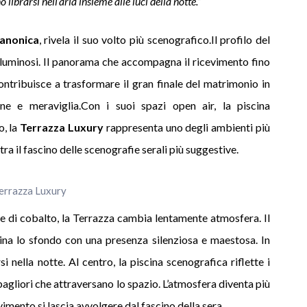
librarsi nell’aria insieme alle luci della notte.”
Canonica
, rivela il suo volto più scenografico.Il profilo del
ti luminosi. Il panorama che accompagna il ricevimento fino
contribuisce a trasformare il gran finale del matrimonio in
ne e meraviglia.Con i suoi spazi open air, la piscina
o, la
Terrazza Luxury
rappresenta uno degli ambienti più
tra il fascino delle scenografie serali più suggestive.
Terrazza Luxury
nge di cobalto, la Terrazza cambia lentamente atmosfera. Il
ina lo sfondo con una presenza silenziosa e maestosa. In
i nella notte. Al centro, la piscina scenografica riflette i
i bagliori che attraversano lo spazio. L’atmosfera diventa più
vimento si lascia avvolgere dal fascino della sera.