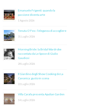
Emanuele Frigenti: quando la
passione diventa arte
1 Agosto 2026
Tenuta O’Feo : l’eleganza di accogliere
31 Luglio 2026
Morning Bride: la Bridal Wardrobe
raccontata da Le Spose di Giulio
Gaudiosi
28 Luglio 2026
Il Giardino degli Show Cooking de La
Canonica: gusto in scena
22 Luglio 2026
Villa Carafa presenta Apulian Garden
14 Luglio 2026