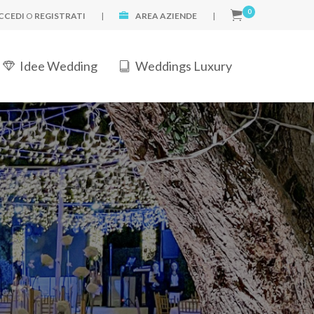
0
CCEDI
O
REGISTRATI
|
AREA AZIENDE
|
Idee Wedding
Weddings Luxury