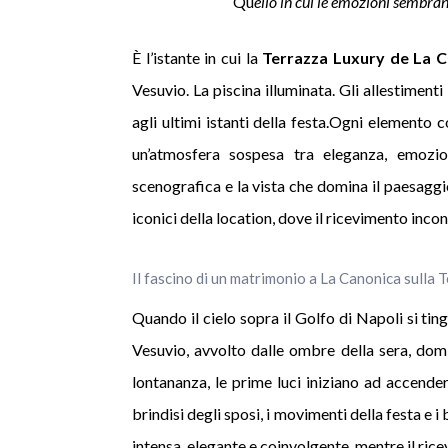
Qu
ello in cui le emozioni sembrano 
È l’istante in cui la
Terrazza Luxury de La 
Vesuvio. La piscina illuminata. Gli allestimen
agli ultimi istanti della festa.Ogni elemento 
un’atmosfera sospesa tra eleganza, emozio
scenografica e la vista che domina il paesaggi
iconici della location, dove il ricevimento incon
Il fascino di un matrimonio a La Canonica sulla 
Quando il cielo sopra il Golfo di Napoli si ti
Vesuvio, avvolto dalle ombre della sera, dom
lontananza, le prime luci iniziano ad accenders
brindisi degli sposi, i movimenti della festa e 
intensa, elegante e coinvolgente, mentre il rice