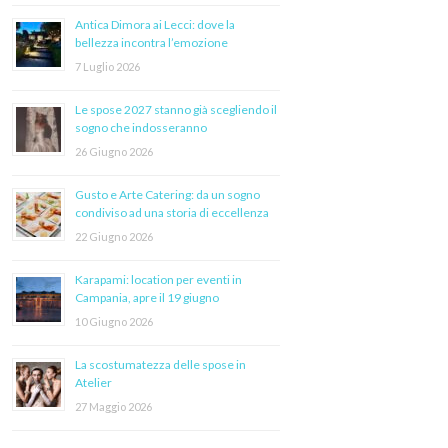
Antica Dimora ai Lecci: dove la
bellezza incontra l’emozione
7 Luglio 2026
Le spose 2027 stanno già scegliendo il
sogno che indosseranno
26 Giugno 2026
Gusto e Arte Catering: da un sogno
condiviso ad una storia di eccellenza
22 Giugno 2026
Karapami: location per eventi in
Campania, apre il 19 giugno
10 Giugno 2026
La scostumatezza delle spose in
Atelier
27 Maggio 2026