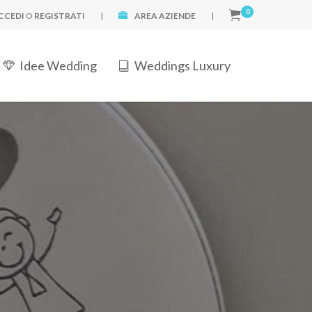
0
CCEDI
O
REGISTRATI
|
AREA AZIENDE
|
Idee Wedding
Weddings Luxury