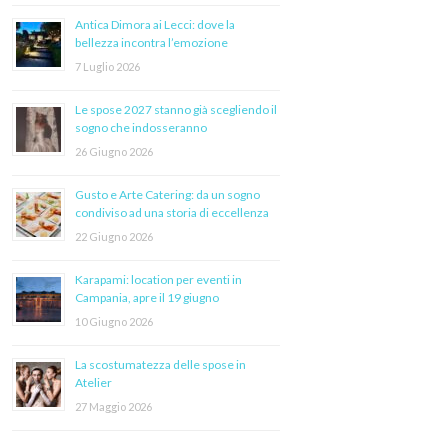
Antica Dimora ai Lecci: dove la
bellezza incontra l’emozione
7 Luglio 2026
Le spose 2027 stanno già scegliendo il
sogno che indosseranno
26 Giugno 2026
Gusto e Arte Catering: da un sogno
condiviso ad una storia di eccellenza
22 Giugno 2026
Karapami: location per eventi in
Campania, apre il 19 giugno
10 Giugno 2026
La scostumatezza delle spose in
Atelier
27 Maggio 2026