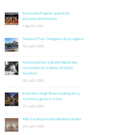
Emanuele Frigenti: quando la
passione diventa arte
1 Agosto 2026
Tenuta O’Feo : l’eleganza di accogliere
31 Luglio 2026
Morning Bride: la Bridal Wardrobe
raccontata da Le Spose di Giulio
Gaudiosi
28 Luglio 2026
Il Giardino degli Show Cooking de La
Canonica: gusto in scena
22 Luglio 2026
Villa Carafa presenta Apulian Garden
14 Luglio 2026