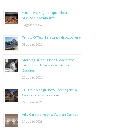
Emanuele Frigenti: quando la
passione diventa arte
1 Agosto 2026
Tenuta O’Feo : l’eleganza di accogliere
31 Luglio 2026
Morning Bride: la Bridal Wardrobe
raccontata da Le Spose di Giulio
Gaudiosi
28 Luglio 2026
Il Giardino degli Show Cooking de La
Canonica: gusto in scena
22 Luglio 2026
Villa Carafa presenta Apulian Garden
14 Luglio 2026