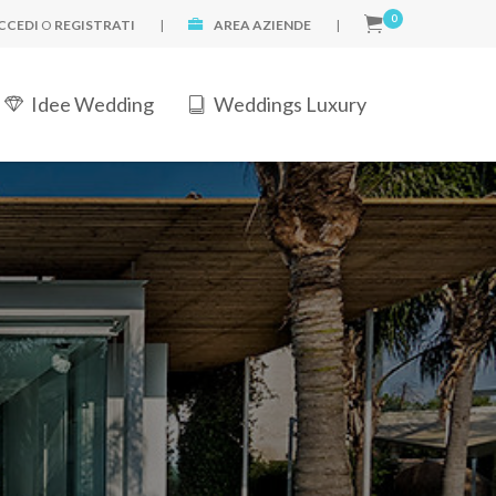
0
CCEDI
O
REGISTRATI
|
AREA AZIENDE
|
Idee Wedding
Weddings Luxury