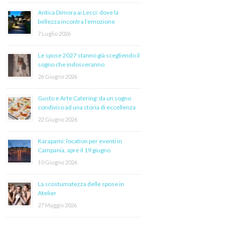
Antica Dimora ai Lecci: dove la
bellezza incontra l’emozione
7 Luglio 2026
Le spose 2027 stanno già scegliendo il
sogno che indosseranno
26 Giugno 2026
Gusto e Arte Catering: da un sogno
condiviso ad una storia di eccellenza
22 Giugno 2026
Karapami: location per eventi in
Campania, apre il 19 giugno
10 Giugno 2026
La scostumatezza delle spose in
Atelier
27 Maggio 2026