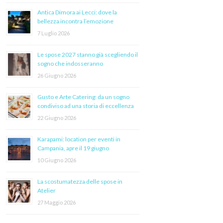
Antica Dimora ai Lecci: dove la
bellezza incontra l’emozione
7 Luglio 2026
Le spose 2027 stanno già scegliendo il
sogno che indosseranno
26 Giugno 2026
Gusto e Arte Catering: da un sogno
condiviso ad una storia di eccellenza
22 Giugno 2026
Karapami: location per eventi in
Campania, apre il 19 giugno
10 Giugno 2026
La scostumatezza delle spose in
Atelier
27 Maggio 2026