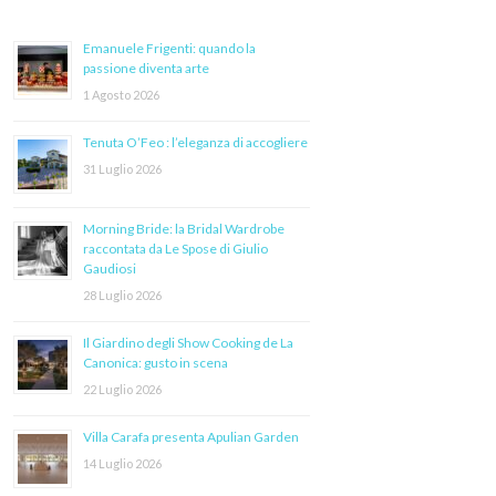
Emanuele Frigenti: quando la
passione diventa arte
1 Agosto 2026
Tenuta O’Feo : l’eleganza di accogliere
31 Luglio 2026
Morning Bride: la Bridal Wardrobe
raccontata da Le Spose di Giulio
Gaudiosi
28 Luglio 2026
Il Giardino degli Show Cooking de La
Canonica: gusto in scena
22 Luglio 2026
Villa Carafa presenta Apulian Garden
14 Luglio 2026