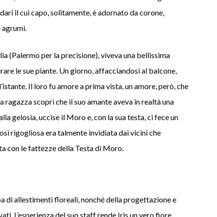
ari il cui capo, solitamente, è adornato da corone,
 e agrumi.
ilia (Palermo per la precisione), viveva una bellissima
are le sue piante. Un giorno, affacciandosi al balcone,
l’istante. Il loro fu amore a prima vista, un amore, però, che
 la ragazza scoprì che il suo amante aveva in realtà una
lla gelosia, uccise il Moro e, con la sua testa, ci fece un
osì rigogliosa era talmente invidiata dai vicini che
ta con le fattezze della Testa di Moro.
a di allestimenti floreali, nonché della progettazione e
vati. L’esperienza del suo staff rende Iris un vero fiore