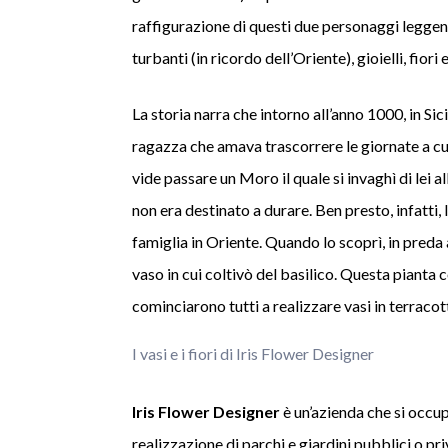
raffigurazione di questi due personaggi leggend
turbanti (in ricordo dell’Oriente), gioielli, fiori
La storia narra che intorno all’anno 1000, in Sic
ragazza che amava trascorrere le giornate a cur
vide passare un Moro il quale si invaghì di lei al
non era destinato a durare. Ben presto, infatti,
famiglia in Oriente. Quando lo scoprì, in preda a
vaso in cui coltivò del basilico. Questa pianta c
cominciarono tutti a realizzare vasi in terracot
I vasi e i fiori di Iris Flower Designer
Iris Flower Designer
è un’azienda che si occup
realizzazione di parchi e giardini pubblici o pri