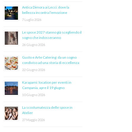
Antica Dimora ai Lecci: dove la
bellezza incontra l’emozione
7 Luglio 2026
Le spose 2027 stanno già scegliendo il
sogno che indosseranno
26 Giugno 2026
Gusto e Arte Catering: da un sogno
condiviso ad una storia di eccellenza
22 Giugno 2026
Karapami: location per eventi in
Campania, apre il 19 giugno
10 Giugno 2026
La scostumatezza delle spose in
Atelier
27 Maggio 2026