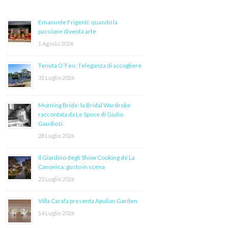
Emanuele Frigenti: quando la
passione diventa arte
1 Agosto 2026
Tenuta O’Feo : l’eleganza di accogliere
31 Luglio 2026
Morning Bride: la Bridal Wardrobe
raccontata da Le Spose di Giulio
Gaudiosi
28 Luglio 2026
Il Giardino degli Show Cooking de La
Canonica: gusto in scena
22 Luglio 2026
Villa Carafa presenta Apulian Garden
14 Luglio 2026