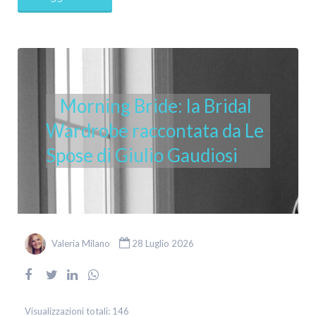
Morning Bride: la Bridal
Wardrobe raccontata da Le
Spose di Giulio Gaudiosi
Valeria Milano
28 Luglio 2026
Visualizzazioni totali:
146