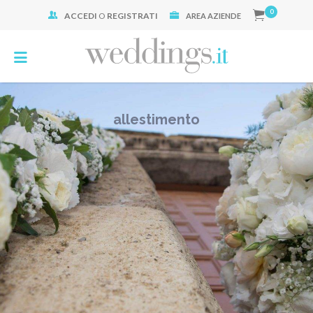
0
ACCEDI
O
REGISTRATI
Cerca:
AREA AZIENDE
allestimento