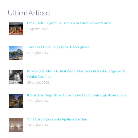
Ultimi Articoli
Emanuele Frigenti: quando la passione diventa arte
1 Agosto 2026
Tenuta O’Feo : l’eleganza di accogliere
31 Luglio 2026
Morning Bride: la Bridal Wardrobe raccontata da Le Spose di
Giulio Gaudiosi
28 Luglio 2026
Il Giardino degli Show Cooking de La Canonica: gusto in scena
22 Luglio 2026
Villa Carafa presenta Apulian Garden
14 Luglio 2026