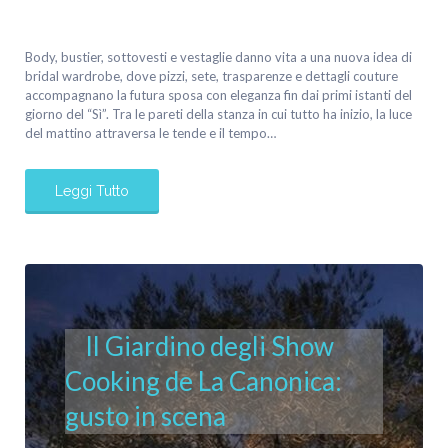
Body, bustier, sottovesti e vestaglie danno vita a una nuova idea di
bridal wardrobe, dove pizzi, sete, trasparenze e dettagli couture
accompagnano la futura sposa con eleganza fin dai primi istanti del
giorno del “Sì”. Tra le pareti della stanza in cui tutto ha inizio, la luce
del mattino attraversa le tende e il tempo…
Leggi Tutto
Il Giardino degli Show
Cooking de La Canonica:
gusto in scena