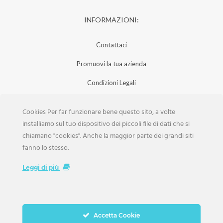
INFORMAZIONI:
Contattaci
Promuovi la tua azienda
Condizioni Legali
Privacy Policy
Cookies Per far funzionare bene questo sito, a volte
Iscrizione Aziende
installiamo sul tuo dispositivo dei piccoli file di dati che si
chiamano "cookies". Anche la maggior parte dei grandi siti
Scarica la Rivista
fanno lo stesso.
Lavora con noi
Leggi di più
Accetta Cookie