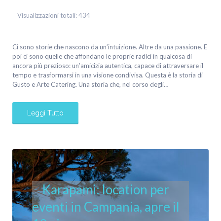
Visualizzazioni totali:
434
Ci sono storie che nascono da un’intuizione. Altre da una passione. E
poi ci sono quelle che affondano le proprie radici in qualcosa di
ancora più prezioso: un’amicizia autentica, capace di attraversare il
tempo e trasformarsi in una visione condivisa. Questa è la storia di
Gusto e Arte Catering. Una storia che, nel corso degli…
Leggi Tutto
Karapami: location per
eventi in Campania, apre il