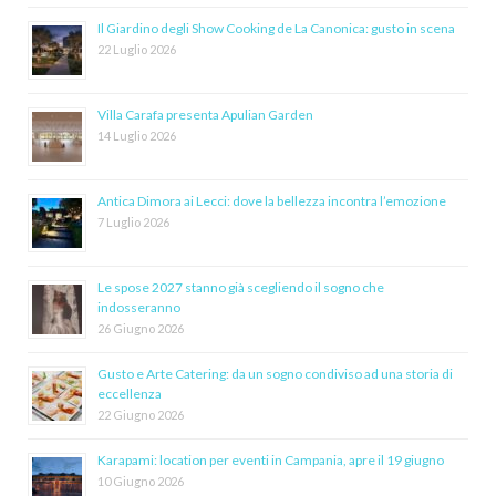
Il Giardino degli Show Cooking de La Canonica: gusto in scena
22 Luglio 2026
Villa Carafa presenta Apulian Garden
14 Luglio 2026
Antica Dimora ai Lecci: dove la bellezza incontra l’emozione
7 Luglio 2026
Le spose 2027 stanno già scegliendo il sogno che
indosseranno
26 Giugno 2026
Gusto e Arte Catering: da un sogno condiviso ad una storia di
eccellenza
22 Giugno 2026
Karapami: location per eventi in Campania, apre il 19 giugno
10 Giugno 2026