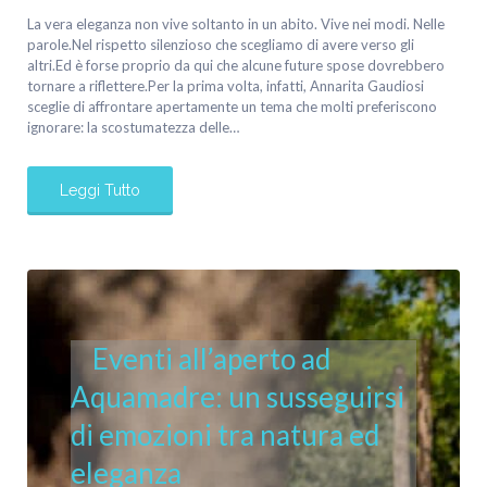
La vera eleganza non vive soltanto in un abito. Vive nei modi. Nelle
parole.Nel rispetto silenzioso che scegliamo di avere verso gli
altri.Ed è forse proprio da qui che alcune future spose dovrebbero
tornare a riflettere.Per la prima volta, infatti, Annarita Gaudiosi
sceglie di affrontare apertamente un tema che molti preferiscono
ignorare: la scostumatezza delle…
Leggi Tutto
Eventi all’aperto ad
Aquamadre: un susseguirsi
di emozioni tra natura ed
eleganza