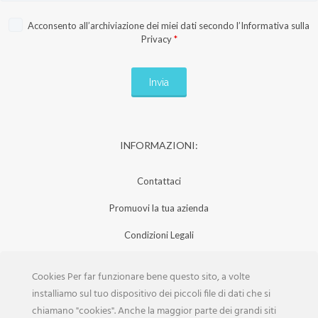
Acconsento all’archiviazione dei miei dati secondo l’
Informativa sulla
Privacy
*
INFORMAZIONI:
Contattaci
Promuovi la tua azienda
Condizioni Legali
Privacy Policy
Cookies Per far funzionare bene questo sito, a volte
Iscrizione Aziende
installiamo sul tuo dispositivo dei piccoli file di dati che si
chiamano "cookies". Anche la maggior parte dei grandi siti
Scarica la Rivista