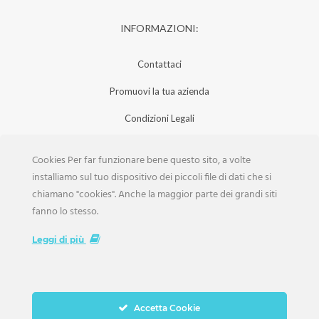
INFORMAZIONI:
Contattaci
Promuovi la tua azienda
Condizioni Legali
Privacy Policy
Cookies Per far funzionare bene questo sito, a volte
Iscrizione Aziende
installiamo sul tuo dispositivo dei piccoli file di dati che si
chiamano "cookies". Anche la maggior parte dei grandi siti
Scarica la Rivista
fanno lo stesso.
Lavora con noi
Leggi di più
Accetta Cookie