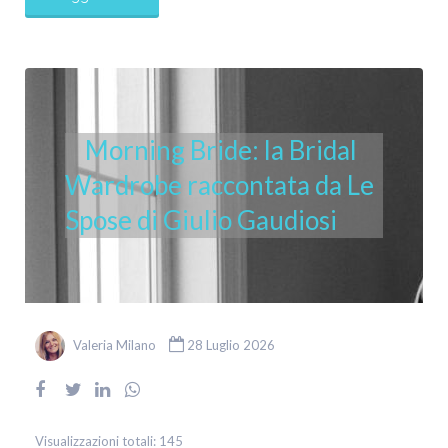
Morning Bride: la Bridal
Wardrobe raccontata da Le
Spose di Giulio Gaudiosi
Valeria Milano
28 Luglio 2026
Visualizzazioni totali:
145