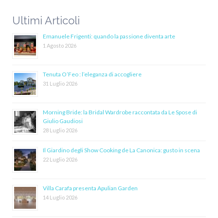
Ultimi Articoli
Emanuele Frigenti: quando la passione diventa arte
1 Agosto 2026
Tenuta O’Feo : l’eleganza di accogliere
31 Luglio 2026
Morning Bride: la Bridal Wardrobe raccontata da Le Spose di
Giulio Gaudiosi
28 Luglio 2026
Il Giardino degli Show Cooking de La Canonica: gusto in scena
22 Luglio 2026
Villa Carafa presenta Apulian Garden
14 Luglio 2026