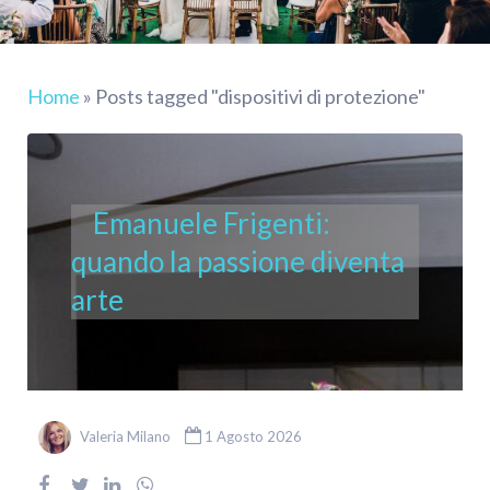
Home
»
Posts tagged "dispositivi di protezione"
Emanuele Frigenti:
quando la passione diventa
arte
Valeria Milano
1 Agosto 2026