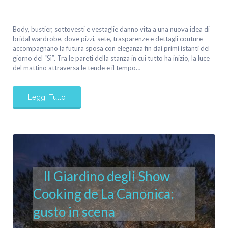
Body, bustier, sottovesti e vestaglie danno vita a una nuova idea di
bridal wardrobe, dove pizzi, sete, trasparenze e dettagli couture
accompagnano la futura sposa con eleganza fin dai primi istanti del
giorno del “Sì”. Tra le pareti della stanza in cui tutto ha inizio, la luce
del mattino attraversa le tende e il tempo…
Leggi Tutto
Il Giardino degli Show
Cooking de La Canonica:
gusto in scena