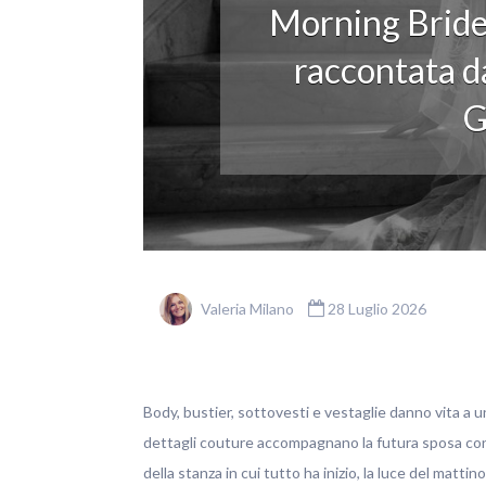
Morning Bride
raccontata da
G
Valeria Milano
28 Luglio 2026
Body, bustier, sottovesti e vestaglie danno vita a u
dettagli couture accompagnano la futura sposa con ele
della stanza in cui tutto ha inizio, la luce del matti