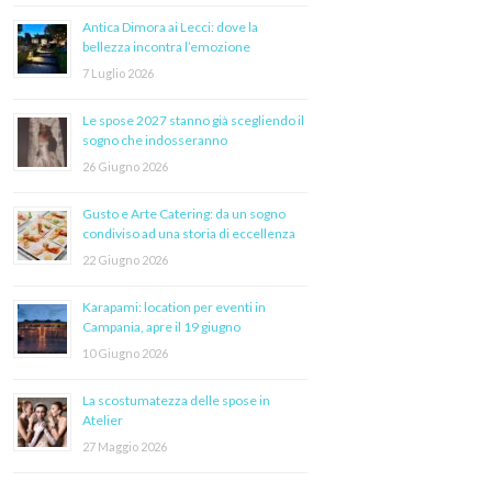
Antica Dimora ai Lecci: dove la
bellezza incontra l’emozione
7 Luglio 2026
Le spose 2027 stanno già scegliendo il
sogno che indosseranno
26 Giugno 2026
Gusto e Arte Catering: da un sogno
condiviso ad una storia di eccellenza
22 Giugno 2026
Karapami: location per eventi in
Campania, apre il 19 giugno
10 Giugno 2026
La scostumatezza delle spose in
Atelier
27 Maggio 2026