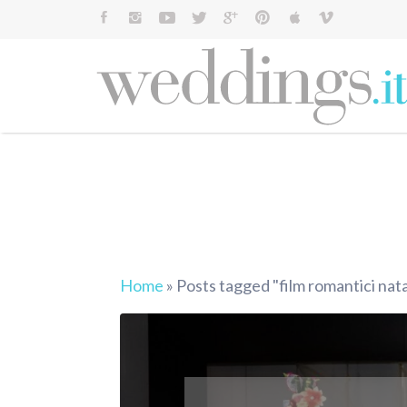
Cerca:
Home
»
Posts tagged "film romantici nata