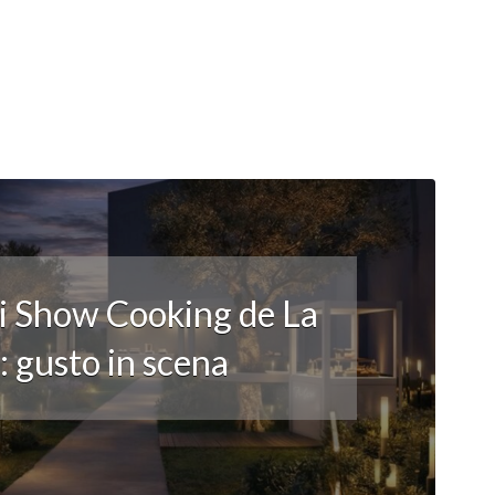
li Show Cooking de La
 gusto in scena