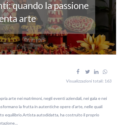
ti: quando la passione
enta arte
Visualizzazioni totali:
163
pria arte nei matrimoni, negli eventi aziendali, nei gala e nei
rasformano la frutta in autentiche opere d’arte, nelle quali
o equilibrio.Artista autodidatta, ha costruito il proprio
entazione…