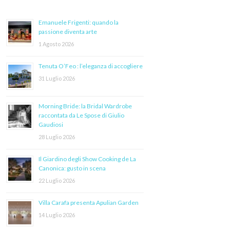
Emanuele Frigenti: quando la
passione diventa arte
1 Agosto 2026
Tenuta O’Feo : l’eleganza di accogliere
31 Luglio 2026
Morning Bride: la Bridal Wardrobe
raccontata da Le Spose di Giulio
Gaudiosi
28 Luglio 2026
Il Giardino degli Show Cooking de La
Canonica: gusto in scena
22 Luglio 2026
Villa Carafa presenta Apulian Garden
14 Luglio 2026