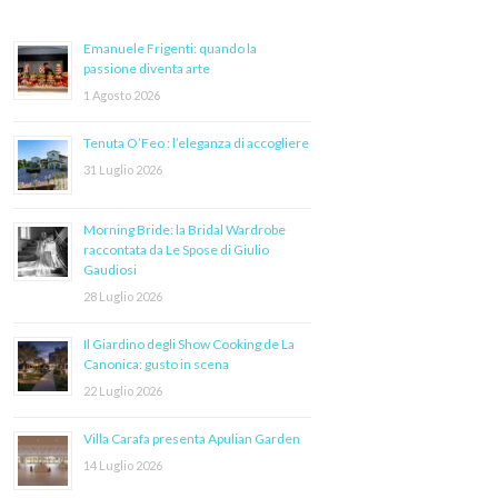
Emanuele Frigenti: quando la
passione diventa arte
1 Agosto 2026
Tenuta O’Feo : l’eleganza di accogliere
31 Luglio 2026
Morning Bride: la Bridal Wardrobe
raccontata da Le Spose di Giulio
Gaudiosi
28 Luglio 2026
Il Giardino degli Show Cooking de La
Canonica: gusto in scena
22 Luglio 2026
Villa Carafa presenta Apulian Garden
14 Luglio 2026