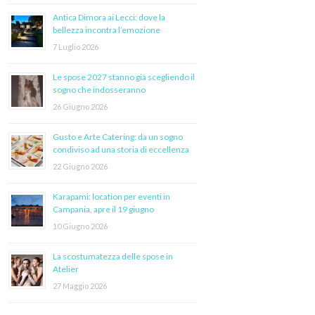
Antica Dimora ai Lecci: dove la
bellezza incontra l’emozione
7 Luglio 2026
Le spose 2027 stanno già scegliendo il
sogno che indosseranno
26 Giugno 2026
Gusto e Arte Catering: da un sogno
condiviso ad una storia di eccellenza
22 Giugno 2026
Karapami: location per eventi in
Campania, apre il 19 giugno
10 Giugno 2026
La scostumatezza delle spose in
Atelier
27 Maggio 2026