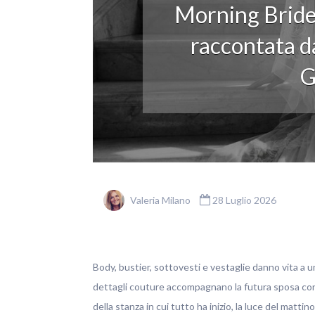
Morning Bride
raccontata da
G
Valeria Milano
28 Luglio 2026
Body, bustier, sottovesti e vestaglie danno vita a u
dettagli couture accompagnano la futura sposa con ele
della stanza in cui tutto ha inizio, la luce del matti