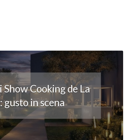
li Show Cooking de La
 gusto in scena