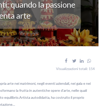
ti: quando la passione
enta arte
Visualizzazioni totali:
154
pria arte nei matrimoni, negli eventi aziendali, nei gala e nei
rasformano la frutta in autentiche opere d’arte, nelle quali
o equilibrio.Artista autodidatta, ha costruito il proprio
entazione…