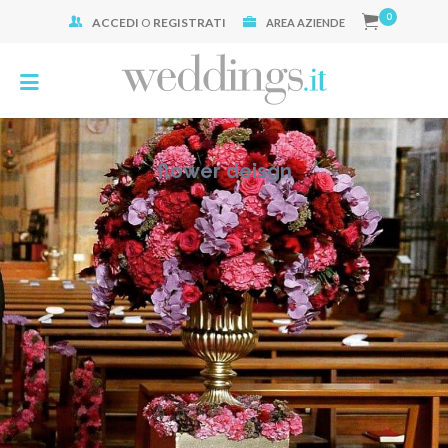
0
ACCEDI
O
REGISTRATI
Cerca:
AREA AZIENDE
flower deisgn