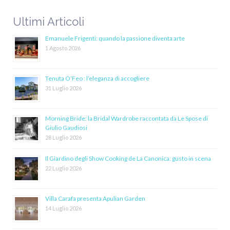
Ultimi Articoli
Emanuele Frigenti: quando la passione diventa arte
1 Agosto 2026
Tenuta O’Feo : l’eleganza di accogliere
31 Luglio 2026
Morning Bride: la Bridal Wardrobe raccontata da Le Spose di
Giulio Gaudiosi
28 Luglio 2026
Il Giardino degli Show Cooking de La Canonica: gusto in scena
22 Luglio 2026
Villa Carafa presenta Apulian Garden
14 Luglio 2026