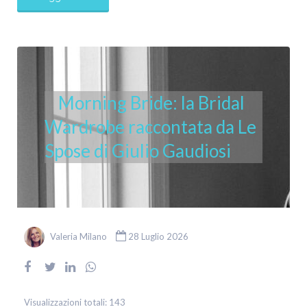
Morning Bride: la Bridal
Wardrobe raccontata da Le
Spose di Giulio Gaudiosi
Valeria Milano
28 Luglio 2026
Visualizzazioni totali:
143