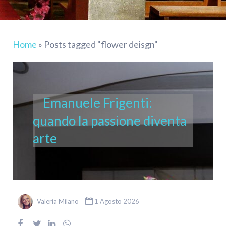
Home
»
Posts tagged "flower deisgn"
Emanuele Frigenti:
quando la passione diventa
arte
Valeria Milano
1 Agosto 2026