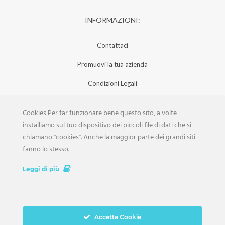
INFORMAZIONI:
Contattaci
Promuovi la tua azienda
Condizioni Legali
Privacy Policy
Cookies Per far funzionare bene questo sito, a volte
Iscrizione Aziende
installiamo sul tuo dispositivo dei piccoli file di dati che si
chiamano "cookies". Anche la maggior parte dei grandi siti
Scarica la Rivista
fanno lo stesso.
Lavora con noi
Leggi di più
Accetta Cookie