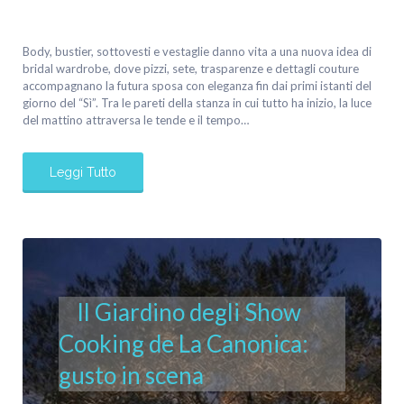
Body, bustier, sottovesti e vestaglie danno vita a una nuova idea di
bridal wardrobe, dove pizzi, sete, trasparenze e dettagli couture
accompagnano la futura sposa con eleganza fin dai primi istanti del
giorno del “Sì”. Tra le pareti della stanza in cui tutto ha inizio, la luce
del mattino attraversa le tende e il tempo…
Leggi Tutto
Il Giardino degli Show
Cooking de La Canonica:
gusto in scena