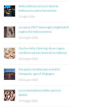
Antica Dimora ai Lecci: dove la
bellezza incontra l’emozione
7 Luglio 2026
Le spose 2027 stanno già scegliendo il
sogno che indosseranno
26 Giugno 2026
Gusto e Arte Catering: da un sogno
condiviso ad una storia di eccellenza
22 Giugno 2026
Karapami: location per eventi in
Campania, apre il 19 giugno
10 Giugno 2026
La scostumatezza delle spose in
Atelier
27 Maggio 2026