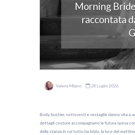
Morning Bride
raccontata da
G
Valeria Milano
28 Luglio 2026
Body, bustier, sottovesti e vestaglie danno vita a u
dettagli couture accompagnano la futura sposa con ele
della stanza in cui tutto ha inizio, la luce del matti