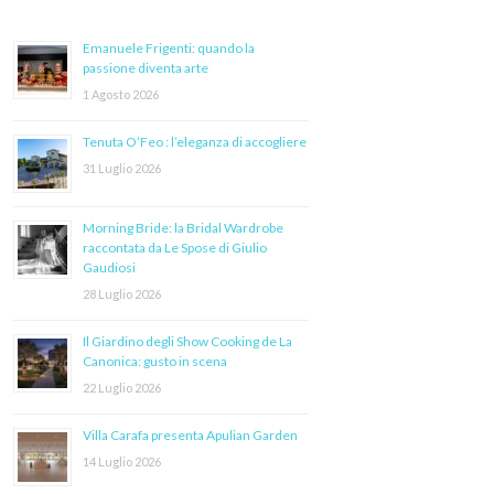
Emanuele Frigenti: quando la
passione diventa arte
1 Agosto 2026
Tenuta O’Feo : l’eleganza di accogliere
31 Luglio 2026
Morning Bride: la Bridal Wardrobe
raccontata da Le Spose di Giulio
Gaudiosi
28 Luglio 2026
Il Giardino degli Show Cooking de La
Canonica: gusto in scena
22 Luglio 2026
Villa Carafa presenta Apulian Garden
14 Luglio 2026