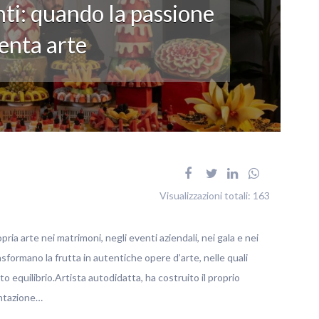
ti: quando la passione
enta arte
Visualizzazioni totali:
163
pria arte nei matrimoni, negli eventi aziendali, nei gala e nei
rasformano la frutta in autentiche opere d’arte, nelle quali
o equilibrio.Artista autodidatta, ha costruito il proprio
entazione…