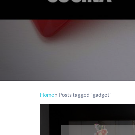
Home
»
Posts tagged "gadget"