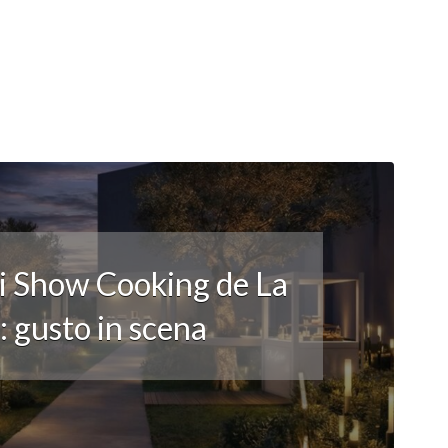
li Show Cooking de La
 gusto in scena