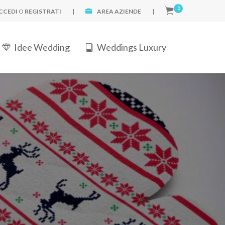
0
CCEDI
O
REGISTRATI
|
AREA AZIENDE
|
Idee Wedding
Weddings Luxury