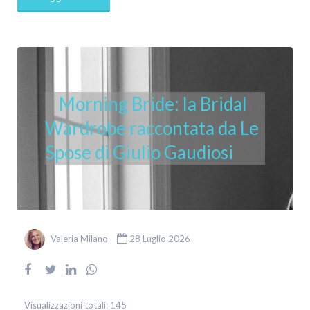
Morning Bride: la Bridal
Wardrobe raccontata da Le
Spose di Giulio Gaudiosi
Valeria Milano
28 Luglio 2026
Visualizzazioni totali:
145