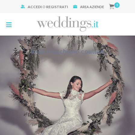
0
ACCEDI
O
REGISTRATI
Cerca:
AREA AZIENDE
linda moschiano couture