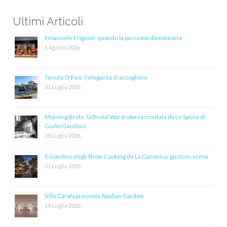
Ultimi Articoli
Emanuele Frigenti: quando la passione diventa arte
1 Agosto 2026
Tenuta O’Feo : l’eleganza di accogliere
31 Luglio 2026
Morning Bride: la Bridal Wardrobe raccontata da Le Spose di
Giulio Gaudiosi
28 Luglio 2026
Il Giardino degli Show Cooking de La Canonica: gusto in scena
22 Luglio 2026
Villa Carafa presenta Apulian Garden
14 Luglio 2026