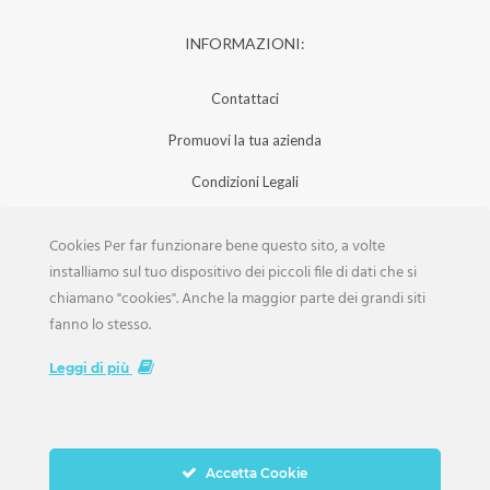
INFORMAZIONI:
Contattaci
Promuovi la tua azienda
Condizioni Legali
Privacy Policy
Cookies Per far funzionare bene questo sito, a volte
Iscrizione Aziende
installiamo sul tuo dispositivo dei piccoli file di dati che si
chiamano "cookies". Anche la maggior parte dei grandi siti
Scarica la Rivista
fanno lo stesso.
Lavora con noi
Leggi di più
Accetta Cookie