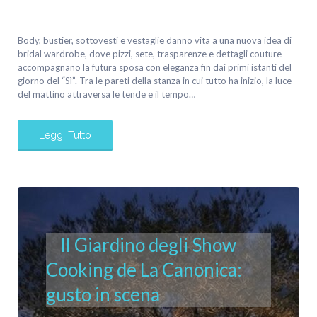
Body, bustier, sottovesti e vestaglie danno vita a una nuova idea di
bridal wardrobe, dove pizzi, sete, trasparenze e dettagli couture
accompagnano la futura sposa con eleganza fin dai primi istanti del
giorno del “Sì”. Tra le pareti della stanza in cui tutto ha inizio, la luce
del mattino attraversa le tende e il tempo…
Leggi Tutto
Il Giardino degli Show
Cooking de La Canonica:
gusto in scena